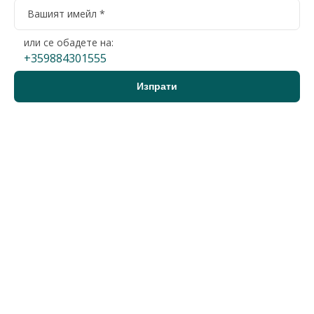
или се обадете на:
+359884301555
Варна, Младост 1
2-стаен
107 000 €
2
1 507 €/м
209 274 лв.
2
2 948 лв./м
71 м2