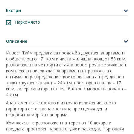
Екстри
Паркомясто
Описание
Инвест Тайм предлага за продажба двустаен апартамент
с обща площ от 71 кв.м и чиста жилищна площ от 58 кв.м,
разположен на четвърти етаж в новостроящ се жилищен
комплекс от висок клас. Апартаментът разполага с
оптимално разпределение, което включва антре, дневен
тракт с кухненска част – 24 кв.м, просторна спалня – 17
кв.м, килер, санитарен възел, балкон с морска панорама –
4 кв.м
Апартаментът е с южно и източно изложение, което
гарантира естествена светлина през целия ден и
невероятна морска панорама.
Комплексът е разположен на терен от 10 декара и
предлага просторен парк за отдих и разходка, търговски