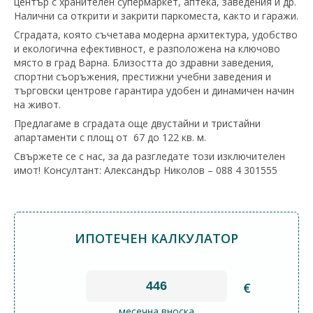
център с хранителен супермаркет, аптека, заведения и др.
Налични са открити и закрити паркоместа, както и гаражи.
Сградата, която съчетава модерна архитектура, удобство
и екологична ефективност, е разположена на ключово
място в град Варна. Близостта до здравни заведения,
спортни съоръжения, престижни учебни заведения и
търговски центрове гарантира удобен и динамичен начин
на живот.
Предлагаме в сградата още двустайни и тристайни
апартаменти с площ от 67 до 122 кв. м.
Свържете се с нас, за да разгледате този изключителен
имот! Консултант: Александър Николов – 088 4 301555
ИПОТЕЧЕН КАЛКУЛАТОР
€
месечна вноска