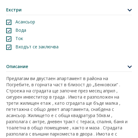
Екстри
Асансьор
Вода
Ток
Входът се заключва
Описание
Предлагам ви двустаен апартамент в района на
Погребите, в горната част в близост до „Бенковски“ .
Строежа на сградата ще започне през месец април ,
сигурен инвеститор в града . Имота е разположен на
трети жилищен етаж , като сградата ще бъде малка ,
пететажна с общо девет апартамента, снабдена с
асансьор. Жилището е с обща квадратура 50кв.м ,
разполага с антре, дневен тракт с тераса, спалня, баня и
тоалетна в общо помещение , както и маза . Сградата
разполага с външни паркоместа в двора . Имота е с