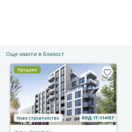
Безплатно е и без ангажименти.
Можете да го отмените по всяко време.
Ще се свържем с Вас за потвърждение на срещата.
Благодарим за доверието!
Още имоти в близост
Продава
КОД: IT-114157
Ново строителство