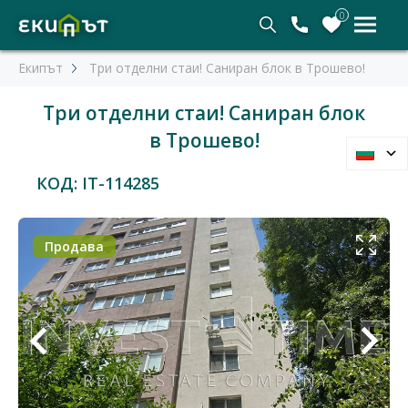
0
Екипът
Три отделни стаи! Саниран блок в Трошево!
Три отделни стаи! Саниран блок
в Трошево!
КОД: IT-114285
Продава