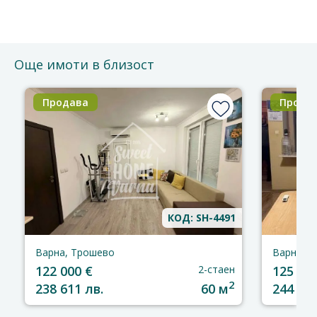
Още имоти в близост
Продава
Прода
КОД: SH-4491
Варна, Трошево
Варна, 
122 000 €
2-стаен
125 000
2
238 611 лв.
60 м
244 479