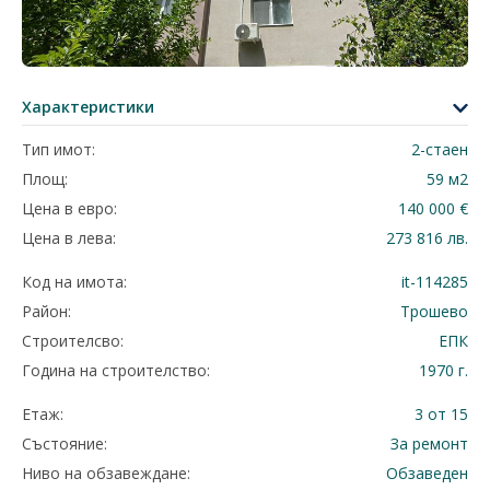
Характеристики
Тип имот:
2-стаен
Площ:
59 м2
Цена в евро:
140 000 €
Цена в лева:
273 816 лв.
Код на имота:
it-114285
Район:
Трошево
Строителсво:
ЕПК
Година на строителство:
1970 г.
Етаж:
3 от 15
Състояние:
За ремонт
Ниво на обзавеждане:
Обзаведен