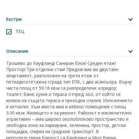
Екстри
ТЕЦ
Описание
Трошево до Кауфланд! Саниран блок! Среден етаж!
Простор! Три отделни стаи! Предлагаме ви двустаен
апартамент, разположен на трети етаж от
петнадесететажна сграда тип ЕПК, с два асансьора. Върху
чиста площ от 59.16 кв.м са разпределени: коридор;
тоалет; баня; кухня и тераса отпред; хол, от който се
излиза на същата тераса и преходна спалня. Изложението
е изток/юг. Към имота има и избено помещение с площ
3.30 кв.м. Жилището е за ремонт. Районът е изключително
атрактивен – има широко околоблоково пространство и
свободна зона за паркиране, зеленина, простор, детски
площадки, спирки на градския транспорт. В
непосредствена близост са Кауфланд и Мол Варна.