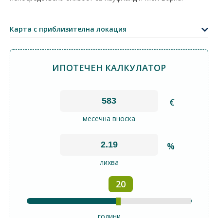
+
−
Карта с приблизителна локация
Leaflet
|
©
OpenStreetMap
contributors
ИПОТЕЧЕН КАЛКУЛАТОР
€
месечна вноска
%
лихва
20
години