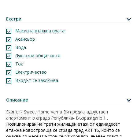
Екстри
Масивна външна врата
Асансьор
Вода
Луксозни общи части
Ток
Електричество
Входът се заключва
Описание
Екипът- Sweet Home Varna Ви предлагадвустаен
апартамент в сграда Република- Възраждане 1
.
Позициониран на трети жилищен етаж от единадесет
етажна новострояща се сграда пред АКТ 15, който се
очаква до месец.Състои се от:коридор, дневен тракт с