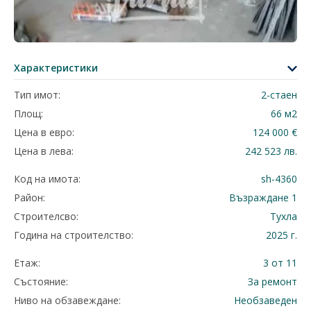
Характеристики
Тип имот:
2-стаен
Площ:
66 м2
Цена в евро:
124 000 €
Цена в лева:
242 523 лв.
Код на имота:
sh-4360
Район:
Възраждане 1
Строителсво:
Тухла
Година на строителство:
2025 г.
Етаж:
3 от 11
Състояние:
За ремонт
Ниво на обзавеждане:
Необзаведен