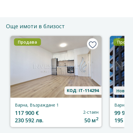
Благодарим за доверието!
Още имоти в близост
Продава
Прода
КОД: IT-114294
Ново с
Варна, Възраждане 1
Варна, В
117 900 €
2-стаен
99 900 
2
230 592 лв.
50 м
195 387