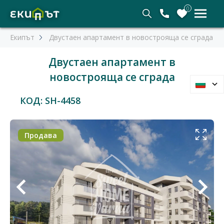
0
Екипът
Двустаен апартамент в новострояща се сграда
Двустаен апартамент в
новострояща се сграда
КОД: SH-4458
Продава