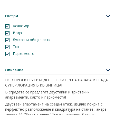
Екстри
Асансьор
Вода
Луксозни общи части
Ток
Паркомясто
Описание
НОВ ПРОЕКТ ! УТВЪРДЕН СТРОИТЕЛ НА ПАЗАРА В ГРАДА!
СУПЕР ЛОКАЦИЯ В КВ.ВИНИЦА!
В сградата се предлагат двустайни и тристайни
апартаменти, както и паркоместа!
Двустаен апартамент на среден етаж, изцяло покрит с
перфектно разположение и квадратура на стаите : антре,
дневна 26,73кв.м, спалня 11кв.м с дрешник, баня и