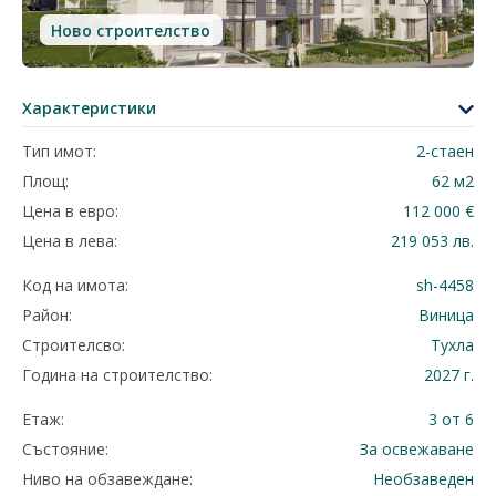
Ново строителство
Характеристики
Тип имот:
2-стаен
Площ:
62 м2
Цена в евро:
112 000 €
Цена в лева:
219 053 лв.
Код на имота:
sh-4458
Район:
Виница
Строителсво:
Тухла
Година на строителство:
2027 г.
Етаж:
3 от 6
Състояние:
За освежаване
Ниво на обзавеждане:
Необзаведен