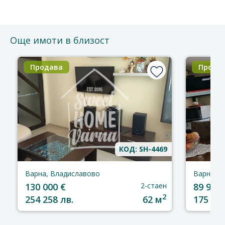
Още имоти в близост
Продава
Прода
КОД: SH-4469
Варна, Владиславово
Варна, В
130 000 €
2-стаен
89 900 
2
254 258 лв.
62 м
175 829