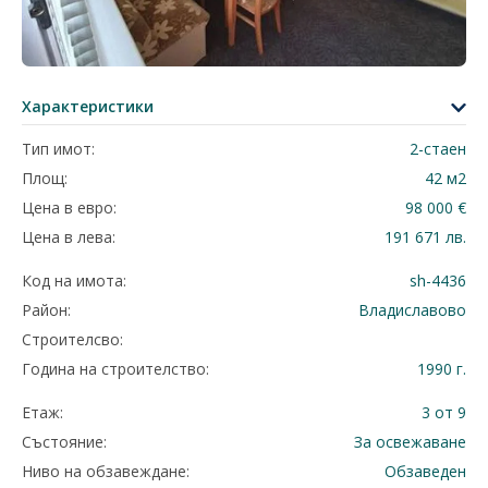
Характеристики
Тип имот:
2-стаен
Площ:
42 м2
Цена в евро:
98 000 €
Цена в лева:
191 671 лв.
Код на имота:
sh-4436
Район:
Владиславово
Строителсво:
Година на строителство:
1990 г.
Етаж:
3 от 9
Състояние:
За освежаване
Ниво на обзавеждане:
Обзаведен