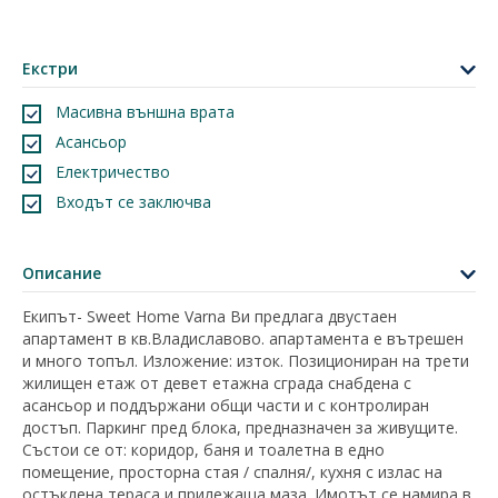
Екстри
Масивна външна врата
Асансьор
Електричество
Входът се заключва
Описание
Екипът- Sweet Home Varna Ви предлага двустаен
апартамент в кв.Владиславово. апартамента е вътрешен
и много топъл. Изложение: изток. Позициониран на трети
жилищен етаж от девет етажна сграда снабдена с
асансьор и поддържани общи части и с контролиран
достъп. Паркинг пред блока, предназначен за живущите.
Състои се от: коридор, баня и тоалетна в едно
помещение, просторна стая / спалня/, кухня с излас на
остъклена тераса и прилежаща маза. Имотът се намира в