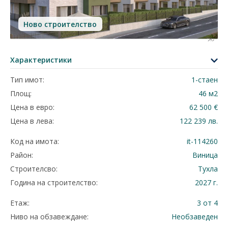
Ново строителство
Характеристики
Тип имот:
1-стаен
Площ:
46 м2
Цена в евро:
62 500 €
Цена в лева:
122 239 лв.
Код на имота:
it-114260
Район:
Виница
Строителсво:
Тухла
Година на строителство:
2027 г.
Етаж:
3 от 4
Ниво на обзавеждане:
Необзаведен