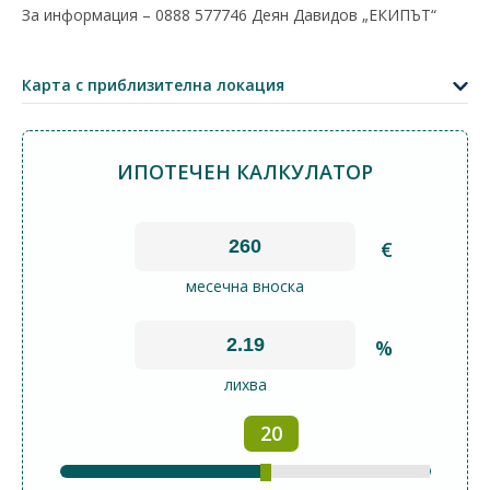
За информация – 0888 577746 Деян Давидов „ЕКИПЪТ“
+
−
Карта с приблизителна локация
Leaflet
|
©
OpenStreetMap
contributors
ИПОТЕЧЕН КАЛКУЛАТОР
€
месечна вноска
%
лихва
20