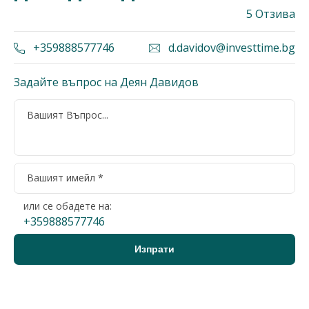
5 Отзива
+359888577746
d.davidov@investtime.bg
Задайте въпрос на Деян Давидов
или се обадете на:
+359888577746