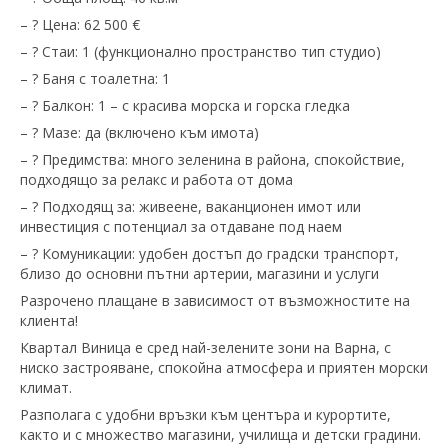
– ? Цена: 62 500 €
– ? Стаи: 1 (функционално пространство тип студио)
– ? Баня с тоалетна: 1
– ? Балкон: 1 – с красива морска и горска гледка
– ? Мазе: да (включено към имота)
– ? Предимства: много зеленина в района, спокойствие,
подходящо за релакс и работа от дома
– ? Подходящ за: живеене, ваканционен имот или
инвестиция с потенциал за отдаване под наем
– ? Комуникации: удобен достъп до градски транспорт,
близо до основни пътни артерии, магазини и услуги
Разрочено плащане в зависимост от възможностите на
клиента!
Квартал Виница е сред най-зелените зони на Варна, с
ниско застрояване, спокойна атмосфера и приятен морски
климат.
Разполага с удобни връзки към центъра и курортите,
както и с множество магазини, училища и детски градини.