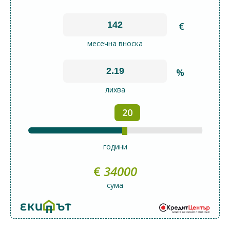
€
месечна вноска
%
лихва
20
години
€
34000
сума