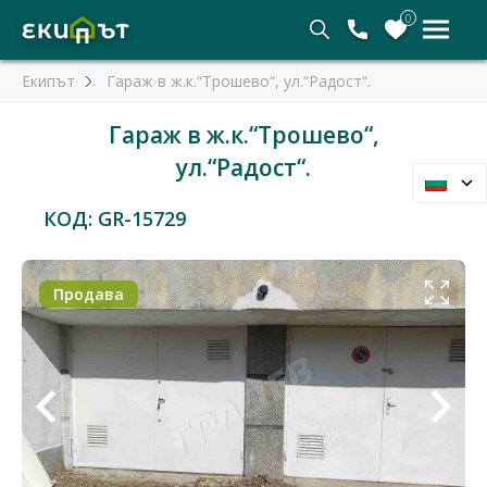
0
Екипът
Гараж в ж.к.“Трошево“, ул.“Радост“.
Гараж в ж.к.“Трошево“,
ул.“Радост“.
КОД: GR-15729
Продава