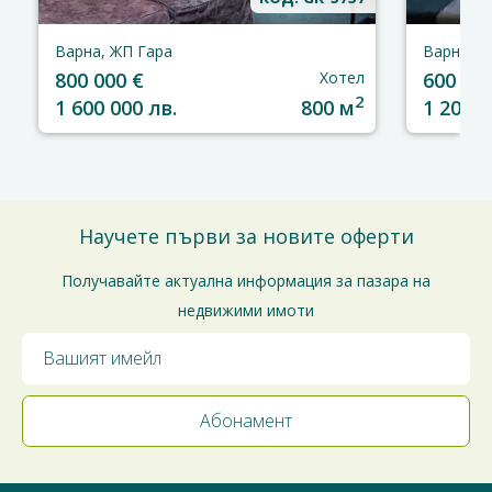
Варна, ЖП Гара
Варна, м
800 000 €
Хотел
600 000
2
1 600 000 лв.
800 м
1 200 0
Научете първи за новите оферти
Получавайте актуална информация за пазара на
недвижими имоти