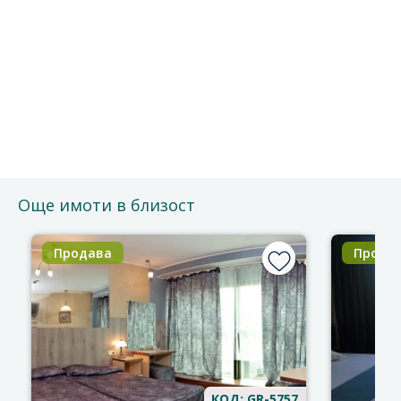
Безплатно е и без ангажименти.
Можете да го отмените по всяко време.
Ще се свържем с Вас за потвърждение на срещата.
Благодарим за доверието!
Още имоти в близост
Продава
Прода
КОД: GR-5757