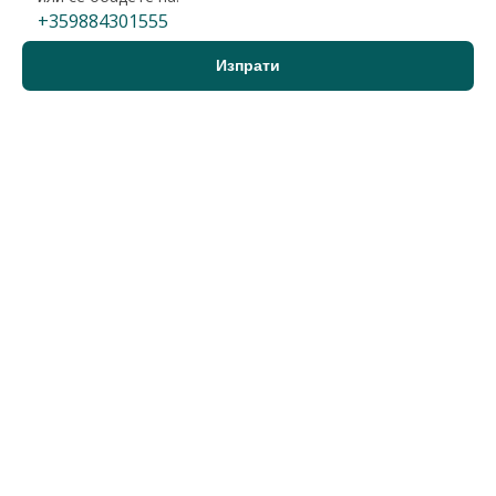
+359884301555
Варна, област, к.к. Св.Св. Константин и Елена
Хотел
5 000 000 €
2
3 333 €/м
9 779 150 лв.
2
6 519 лв./м
1500 м2
Гледания: 604
+359884301555