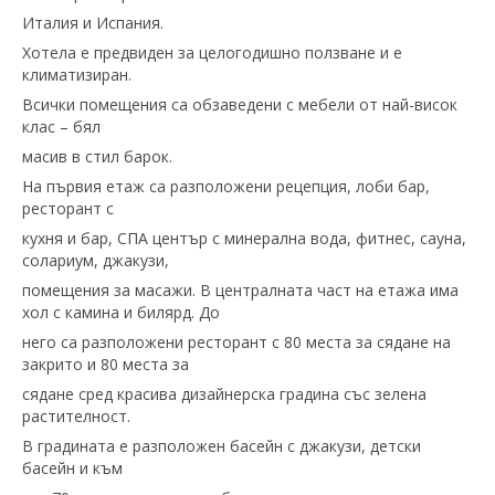
Италия и Испания.
Хотела е предвиден за целогодишно ползване и е
климатизиран.
Всички помещения са обзаведени с мебели от най-висок
клас – бял
масив в стил барок.
На първия етаж са разположени рецепция, лоби бар,
ресторант с
кухня и бар, СПА център с минерална вода, фитнес, сауна,
солариум, джакузи,
помещения за масажи. В централната част на етажа има
хол с камина и билярд. До
него са разположени ресторант с 80 места за сядане на
закрито и 80 места за
сядане сред красива дизайнерска градина със зелена
растителност.
В градината е разположен басейн с джакузи, детски
басейн и към