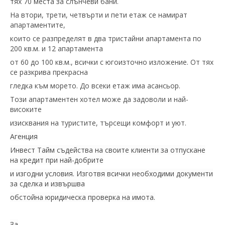
тях 70 места за слънчеви бани.
На втори, трети, четвърти и пети етаж се намират
апартаментите,
които се разпределят в два тристайни апартамента по
200 кв.м. и 12 апартамента
от 60 до 100 кв.м., всички с югоизточно изложение. От тях
се разкрива прекрасна
гледка към морето. До всеки етаж има асансьор.
Този апартаментен хотел може да задоволи и най-
високите
изисквания на туристите, търсещи комфорт и уют.
Агенция
Инвест Тайм съдейства на своите клиенти за отпускане
на кредит при най-добрите
и изгодни условия. Изготвя всички необходими документи
за сделка и извършва
обстойна юридическа проверка на имота.
За