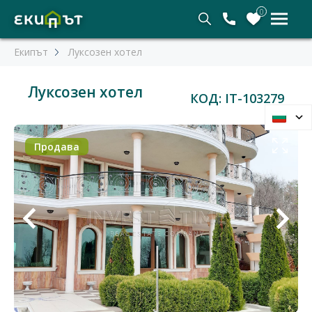
0
Екипът
Луксозен хотел
Луксозен хотел
КОД: IT-103279
Продава