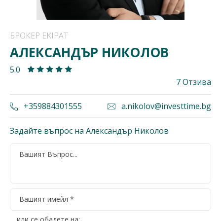
БРОКЕР EKIPAT
АЛЕКСАНДЪР НИКОЛОВ
5.0
7 Отзива
+359884301555
a.nikolov@investtime.bg
Задайте въпрос на Александър Николов
или се обадете на: