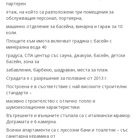
партерен
етаж, на който са разположени три помещения за
обслужващия персонал, портиерна,
машинно отделение за басейна, винарна и гараж за 10
коли.
Площите към имота включват градина с басейн с
минерална вода 40
градуса, СПА център със сауна, джакузи, басейн, детски
басейн, зона за
забавления, барбекю, шадраван, места за плаж.
Сградата е с разрешение за ползване от 2013 г.
Построена е в съответствие с най-високите строителни
стандарти –
масивно строителство с отлично топло и
шумоизолационни характеристики.
Вътрешните и външните стъпала са с италиански мрамор.
Дограмата е 6-камерна.
Всички апартаменти са с луксозни бани и тоалетни – със
санитарна керамика от