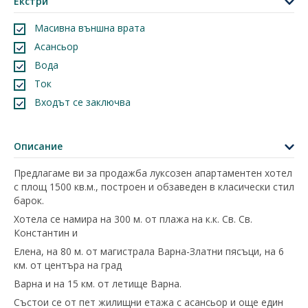
Екстри
Масивна външна врата
Асансьор
Вода
Ток
Входът се заключва
Описание
Предлагаме ви за продажба луксозен апартаментен хотел
с площ 1500 кв.м., построен и обзаведен в класически стил
барок.
Хотела се намира на 300 м. от плажа на к.к. Св. Св.
Константин и
Елена, на 80 м. от магистрала Варна-Златни пясъци, на 6
км. от центъра на град
Варна и на 15 км. от летище Варна.
Състои се от пет жилищни етажа с асансьор и още един