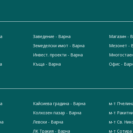
на
Заведение - Варна
Магазин - 
Земеделски имот - Варна
Мезонет - 
Инвест. проекти - Варна
Многостаен
а
Къща - Варна
Офис - Вар
на
Кайсиева градина - Варна
м-т Пчелин
Колхозен пазар - Варна
м-т Ракитни
на
Левски - Варна
м-т Св. Ник
ЛК Тракия - Варна
м-т Сотира 