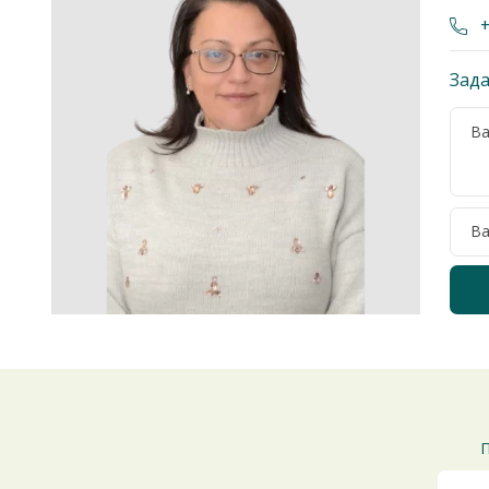
+
Зада
П