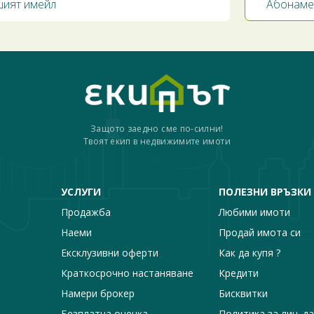
Защото заедно сме по-силни!
Твоят екип в недвижимите имоти
УСЛУГИ
ПОЛЕЗНИ ВРЪЗКИ
Продажба
Любими имоти
Наеми
Продай имота си
Ексклузивни оферти
Как да купя ?
Краткосрочно настаняване
Кредити
Намери брокер
Бисквитки
Безплатна оценка
Политика за лич. д