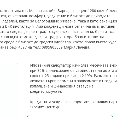
жна къща в с. Манастир, обл. Варна, с парцел: 1280 кв.м. С лес
овен, съчетаващ комфорт, уединение и близост до природата.
. Идеален, както за целогодишно живеене, така и като ваканцио
я и ВиК инсталация. Има кладенец и нова септична яма, активни
както следва: дневен тракт с кухненска част, спалня, баня и тоал
спални,като може да се изгради и втора баня и тоалетна.
а среда с близост до градски удобства, което прави имота чуде
йте реф.:4597 на тел.: 0895803009 Мария Лечева.
Ипотечния калкулатор изчисява месечната вно
при 80% финансиране от стойността на имота 
срок от 25 години при лихва 2.19%. Размерът на
лихвата търпи промени в зависимост от години
изплащане и финансовия статус на
кредитополучателя.
Кредитната услуга се предоставя от нашия пар
“Кредит Център”