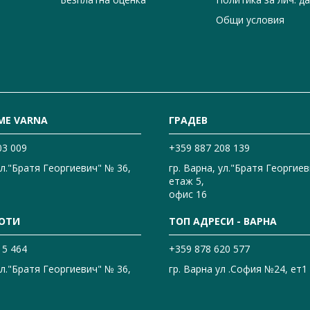
Общи условия
ME VARNA
ГРАДЕВ
03 009
+359 887 208 139
ул."Братя Георгиевич" № 36,
гр. Варна, ул."Братя Георгиев
етаж 5,
офис 16
ОТИ
ТОП АДРЕСИ - ВАРНА
15 464
+359 878 620 577
ул."Братя Георгиевич" № 36,
гр. Варна ул .София №24, ет1