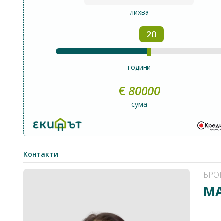
лихва
20
години
€
80000
сума
Контакти
БРО
МА