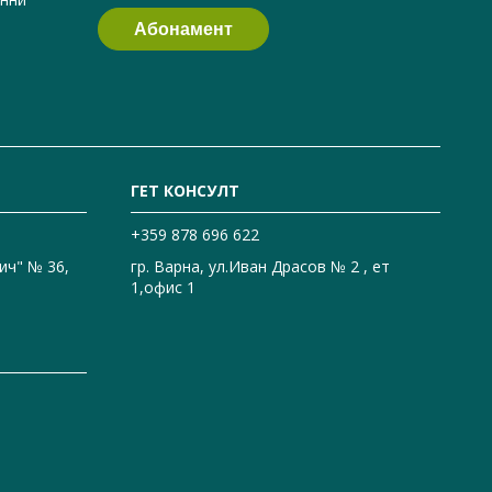
ГЕТ КОНСУЛТ
+359 878 696 622
ич" № 36,
гр. Варна, ул.Иван Драсов № 2 , ет
1,офис 1