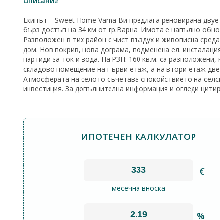
Описание
Екипът – Sweet Home Varna Ви предлага реновирана двуета
бърз достъп на 34 км от гр.Варна. Имота е напълно обн
Разположен в тих район с чист въздух и живописна среда
дом. Нов покрив, нова дограма, подменена ел. инсталаци
партиди за ток и вода. На РЗП: 160 кв.м. са разположени, 
складово помещение на първи етаж, а на втори етаж две 
Атмосферата на селото съчетава спокойствието на селск
инвестиция. За допълнителна информация и огледи цитира
ИПОТЕЧЕН КАЛКУЛАТОР
€
месечна вноска
%