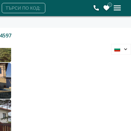
0
4597
Варна, област, с.Манастир
Къща
80 000 €
156 466 лв.
2
2
800 €/м
1 565 лв./м
100 м2
Гледания: 140
+359885280009
ЗАЯВЕТЕ ОГЛЕД
Петък
Събота
Понеделник
Вторник
7
8
10
11