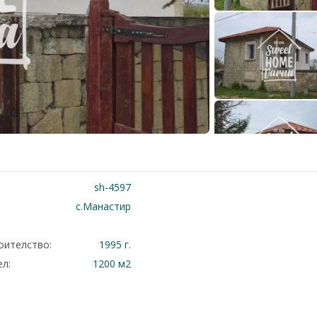
sh-4597
с.Манастир
оителство:
1995 г.
л:
1200 м2