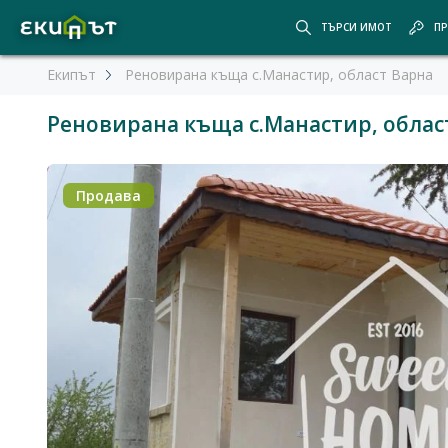
ТЪРСИ ИМОТ
ПР
Екипът
Реновирана къща с.Манастир, област Варна
Реновирана къща с.Манастир, облас
Продава