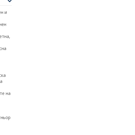
ен и
нен
етна,
сна
ска
за
те на
тньор