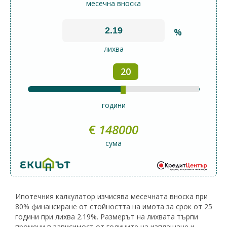
месечна вноска
%
лихва
20
години
€
148000
сума
Ипотечния калкулатор изчисява месечната вноска при
80% финансиране от стойността на имота за срок от 25
години при лихва 2.19%. Размерът на лихвата търпи
промени в зависимост от годините на изплащане и