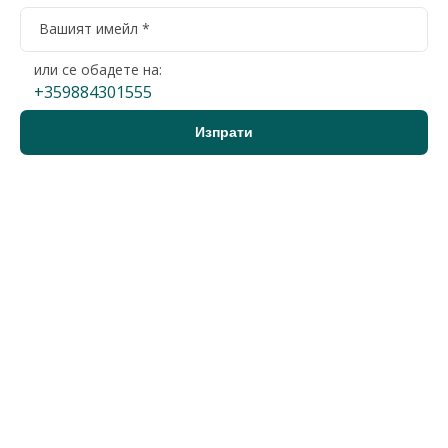
или се обадете на:
+359884301555
Добрич, област, с.Кранево
Парцел
148 000 €
2
75 €/м
289 463 лв.
2
147 лв./м
1971 м2