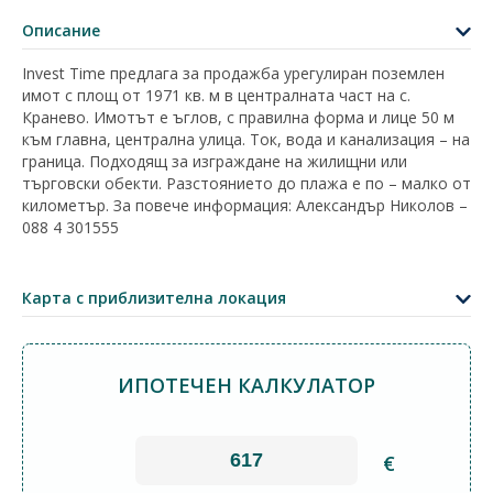
Описание
Invest Time предлага за продажба урегулиран поземлен
имот с площ от 1971 кв. м в централната част на с.
Кранево. Имотът е ъглов, с правилна форма и лице 50 м
към главна, централна улица. Ток, вода и канализация – на
граница. Подходящ за изграждане на жилищни или
търговски обекти. Разстоянието до плажа е по – малко от
километър. За повече информация: Александър Николов –
088 4 301555
+
−
Карта с приблизителна локация
Leaflet
|
©
OpenStreetMap
contributors
ИПОТЕЧЕН КАЛКУЛАТОР
€