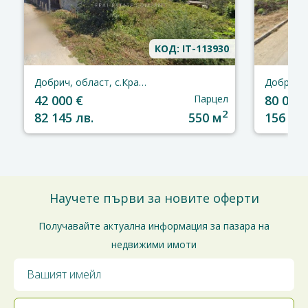
КОД: IT-113930
Добрич, област, с.Кранево
42 000 €
Парцел
80 000 
2
82 145 лв.
550 м
156 466
Научете първи за новите оферти
Получавайте актуална информация за пазара на
недвижими имоти