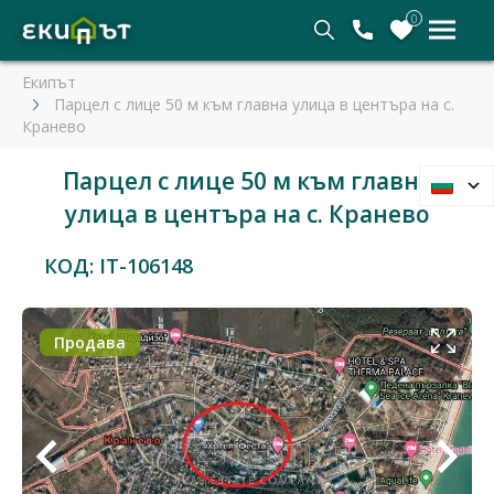
0
Екипът
Парцел с лице 50 м към главна улица в центъра на с.
Кранево
Парцел с лице 50 м към главна
улица в центъра на с. Кранево
КОД: IT-106148
Продава