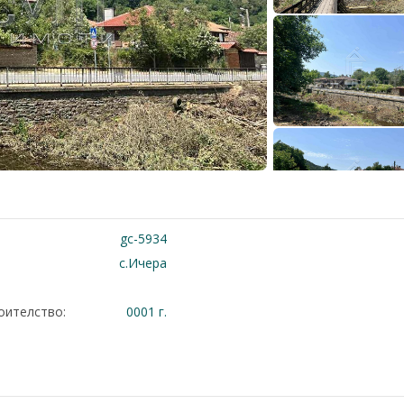
gc-5934
с.Ичера
оителство:
0001 г.