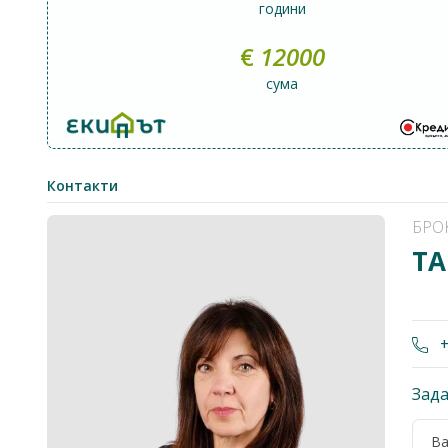
години
€
12000
сума
Контакти
БРО
ТА
+
Зада