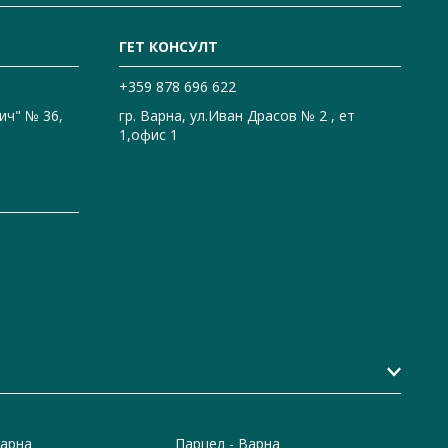
ГЕТ КОНСУЛТ
+359 878 696 622
ич" № 36,
гр. Варна, ул.Иван Драсов № 2 , ет
1,офис 1
Варна
Парцел - Варна