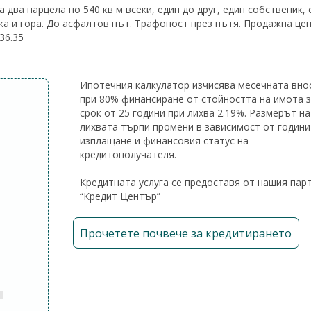
два парцела по 540 кв м всеки, един до друг, един собственик,
ека и гора. До асфалтов път. Трафопост през пътя. Продажна цен
36.35
Ипотечния калкулатор изчисява месечната вно
при 80% финансиране от стойността на имота 
срок от 25 години при лихва 2.19%. Размерът на
лихвата търпи промени в зависимост от години
изплащане и финансовия статус на
кредитополучателя.
Кредитната услуга се предоставя от нашия пар
“Кредит Център”
Прочетете почвече за кредитирането