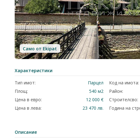
Само от Ekipat
Характеристики
Тип имот:
Парцел
Код на имота:
Площ:
540 м2
Район:
Цена в евро:
12 000 €
Строителсво:
Цена в лева:
23 470 лв.
Година на стр
Описание