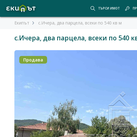
ТЪРСИ ИМОТ
ПР
Екипът
с.Ичера, два парцела, всеки по 540 кв м
с.Ичера, два парцела, всеки по 540 к
Продава