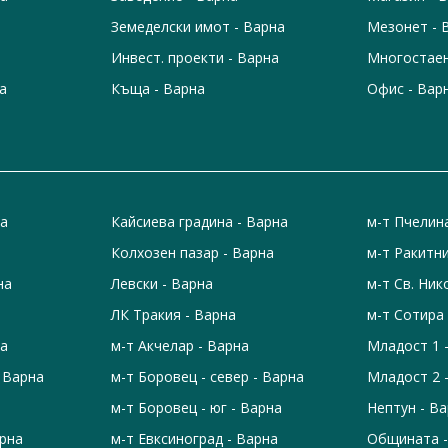
Земеделски имот - Варна
Мезонет - 
Инвест. проекти - Варна
Многостаен
а
Къща - Варна
Офис - Вар
на
Кайсиева градина - Варна
м-т Пчелин
Колхозен пазар - Варна
м-т Ракитни
на
Левски - Варна
м-т Св. Ник
ЛК Тракия - Варна
м-т Сотира 
на
м-т Акчелар - Варна
Младост 1 
- Варна
м-т Боровец - север - Варна
Младост 2 
м-т Боровец - юг - Варна
Нептун - В
арна
м-т Евксиноград - Варна
Общината -