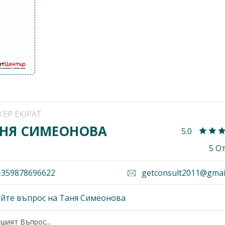
КЕР EKIPAT
НЯ СИМЕОНОВА
5.0
5 О
359878696622
getconsult2011@gmai
йте въпрос на Таня Симеонова