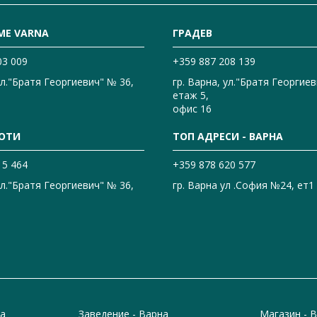
ME VARNA
ГРАДЕВ
03 009
+359 887 208 139
ул."Братя Георгиевич" № 36,
гр. Варна, ул."Братя Георгиев
етаж 5,
офис 16
ОТИ
ТОП АДРЕСИ - ВАРНА
15 464
+359 878 620 577
ул."Братя Георгиевич" № 36,
гр. Варна ул .София №24, ет1
на
Заведение - Варна
Магазин - 