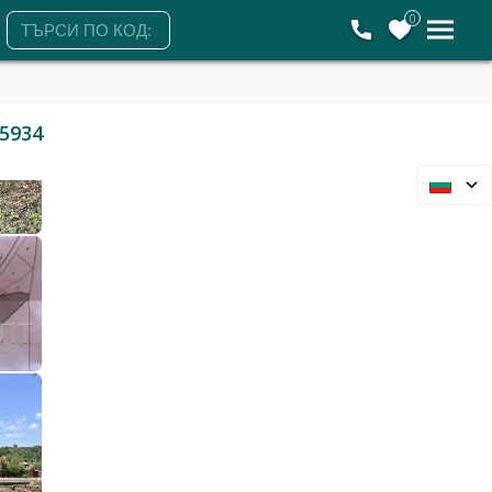
0
5934
с.Ичера, Сливен, област
Парцел
12 000 €
23 470 лв.
2
2
22 €/м
43 лв./м
540 м2
Гледания: 674
+359878696622
ЗАЯВЕТЕ ОГЛЕД
Събота
Понеделник
Вторник
Сряда
8
10
11
12