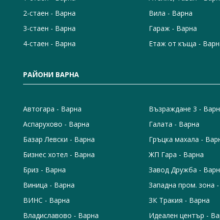
2-стаен - Варна
Вила - Варна
3-стаен - Варна
Гараж - Варна
4-стаен - Варна
Етаж от къща - Варн
РАЙОНИ ВАРНА
Автогара - Варна
Възраждане 3 - Вар
Аспарухово - Варна
Галата - Варна
Базар Левски - Варна
Гръцка махала - Вар
Бизнес хотел - Варна
ЖП Гара - Варна
Бриз - Варна
Завод Дружба - Вар
Виница - Варна
Западна пром. зона 
ВИНС - Варна
ЗК Тракия - Варна
Владиславово - Варна
Идеален център - В