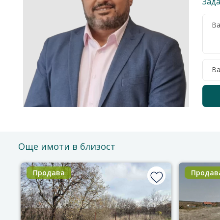
Зада
Още имоти в близост
Продава
Продав