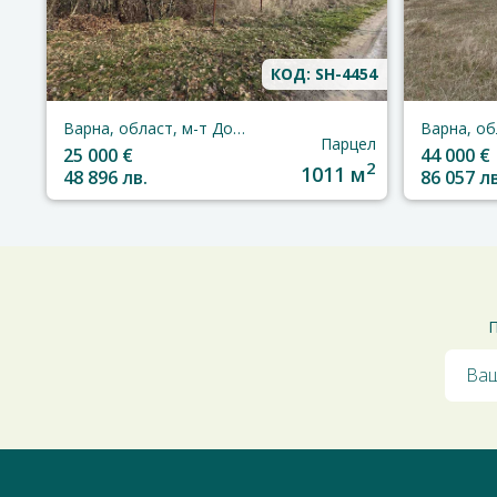
КОД: SH-4454
Варна, област, м-т Добрева Чешма
Парцел
25 000 €
44 000 €
2
1011 м
48 896 лв.
86 057 лв
П