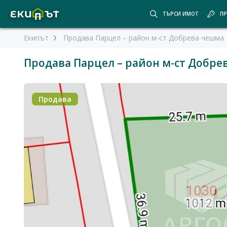
ТЪРСИ ИМОТ
ПР
Екипът
Продава Парцел – район м-ст Добрева чешма
Продава Парцел – район м-ст Добре
Продава