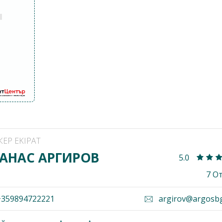
КЕР EKIPAT
АНАС АРГИРОВ
5.0
7 О
359894722221
argirov@argosb