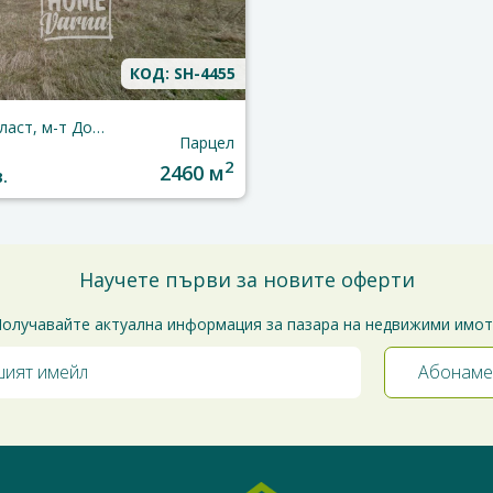
КОД: SH-4455
Варна, област, м-т Добрева Чешма
Парцел
2
2460 м
.
Научете първи за новите оферти
олучавайте актуална информация за пазара на недвижими имо