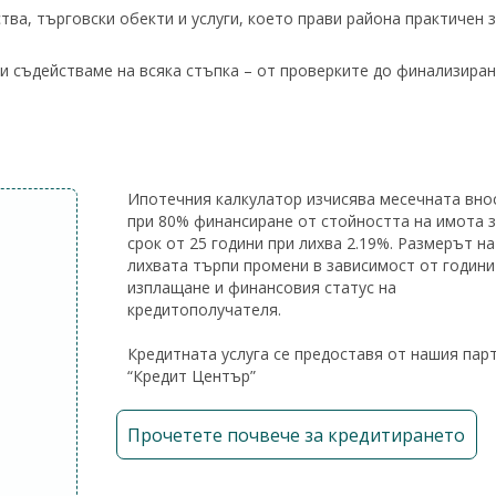
тва, търговски обекти и услуги, което прави района практичен 
ви съдействаме на всяка стъпка – от проверките до финализиран
Ипотечния калкулатор изчисява месечната вно
при 80% финансиране от стойността на имота 
срок от 25 години при лихва 2.19%. Размерът на
лихвата търпи промени в зависимост от години
изплащане и финансовия статус на
кредитополучателя.
Кредитната услуга се предоставя от нашия пар
“Кредит Център”
Прочетете почвече за кредитирането