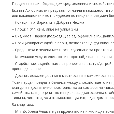
Парцел за вашия бъдещ дом сред зеленина и спокойствие
Екипът Аргос имоти представя отлична възможност в гр.
или ваканционен имот, с чудесен потенциал и разумен б
– Локация: гр. Варна, м-т Добрева Чешма
– Площ: 1 011 кв.м, лице на улица 37м.
– Вид имот: Парцел (подходящ за еднофамилна къща/вил
– Позициониране: удобна площ, позволяваща функционал
– Среда: тиха и зелена местност, с усещане за простор и
– Комунални услуги: електро- и водоснабдяване налични 
– Съдействие: съдействаме с проверки за статут/устройс
присъединяване
– Достъп: локален достъп в местността; възможност за
Този парцел предлага баланса между спокойствието на пр
осигурява достатъчно пространство за комфортна къща, 
семействата ще оценят потенциала за дългосрочна стойн
тишина, чист въздух и възможност да изградят дом споре
За квартала:
– М-т Добрева Чешма е утвърдена вилна и жилищна зона,