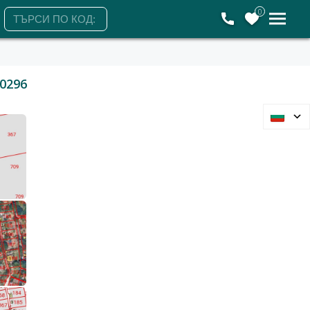
0
0296
Варна, област, м-т Добрева Чешма
Парцел
25 000 €
48 896 лв.
2
2
25 €/м
48 лв./м
1011 м2
Гледания: 256
+359894722221
ЗАЯВЕТЕ ОГЛЕД
Четвъртък
Петък
Събота
Понеделник
6
7
8
10