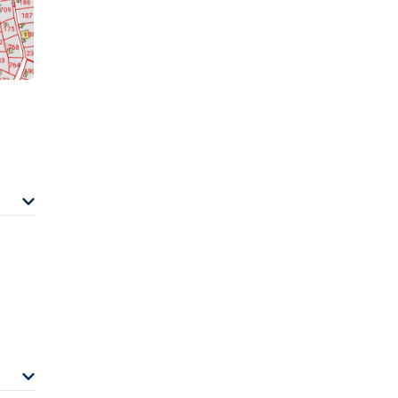
Август
Август
Август
Август
ДАННИ ЗА ОБРАТНА ВРЪЗКА
Безплатно е и без ангажименти.
Можете да го отмените по всяко време.
Ще се свържем с Вас за потвърждение на
срещата. Благодарим за доверието!