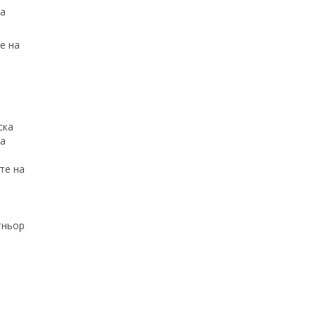
за
е на
ска
за
те на
тньор