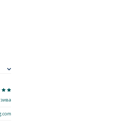
тзива
g.com