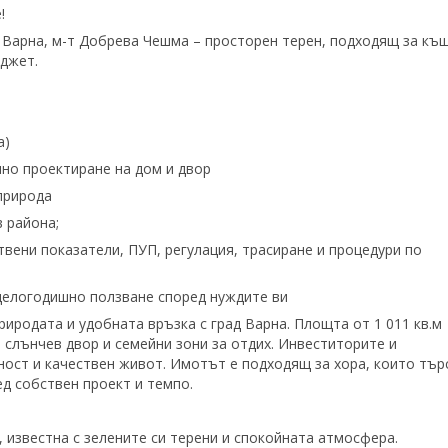
!
 Варна, м-т Добрева Чешма – просторен терен, подходящ за къ
юджет.
а)
но проектиране на дом и двор
 природа
в района;
твени показатели, ПУП, регулация, трасиране и процедури по
 целогодишно ползване според нуждите ви
иродата и удобната връзка с град Варна. Площта от 1 011 кв.м
слънчев двор и семейни зони за отдих. Инвеститорите и
ост и качествен живот. Имотът е подходящ за хора, които тър
д собствен проект и темпо.
 известна с зелените си терени и спокойната атмосфера.