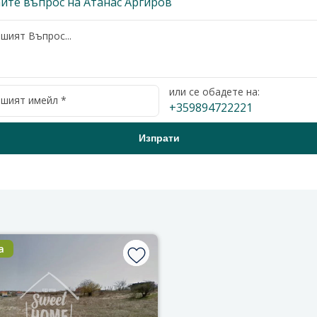
йте въпрос на Атанас Аргиров
или се обадете на:
+359894722221
а