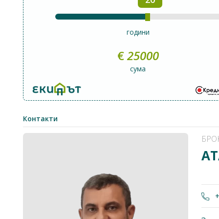
години
€
25000
сума
Контакти
БРО
АТ
+