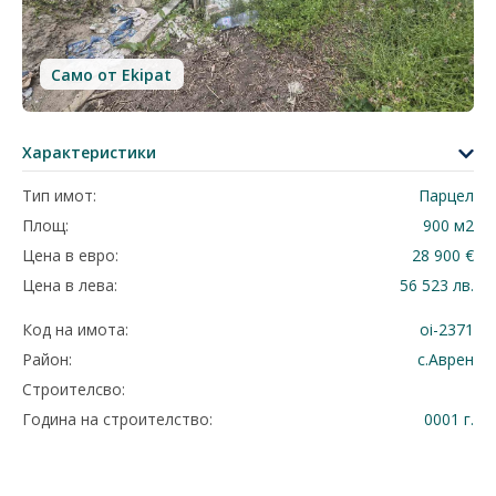
Само от Ekipat
Характеристики
Тип имот:
Парцел
Площ:
900 м2
Цена в евро:
28 900 €
Цена в лева:
56 523 лв.
Код на имота:
oi-2371
Район:
с.Аврен
Строителсво:
Година на строителство:
0001 г.