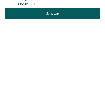
+359886585361
Варна, област, с.Аврен
Парцел
28 900 €
2
32 €/м
56 523 лв.
2
63 лв./м
900 м2
Гледания: 220