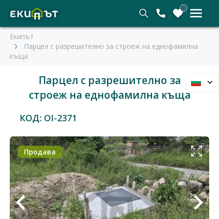
0
Екипът
Парцел с разрешително за строеж на еднофамилна
къща
Парцел с разрешително за
строеж на еднофамилна къща
КОД: OI-2371
Продава