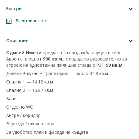
Екстри
Електричество
Описание
Одисей Имоти
предлага за продажба парцел в село
Аврен с площ от
900 кв.м.
, с издадено разрешително за
строеж на едноетажна жилищна сграда с РЗП
99 кв.м
Дневна + кухня + трапезария — около 34.8 кв.м
Спалня 1 — 14.12 кв.м
Спалня 2 — 13.87 кв.м
Баня
Отделно WC
Антре / коридор
Веранда / входна зона
За удобство план и фасада на къщата