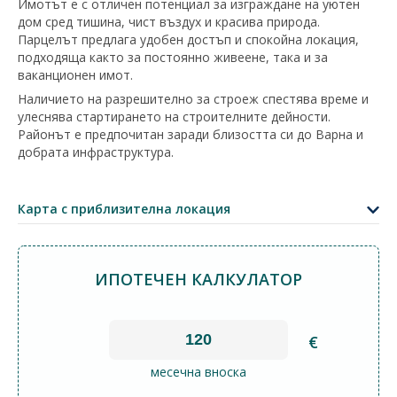
Имотът е с отличен потенциал за изграждане на уютен
дом сред тишина, чист въздух и красива природа.
Парцелът предлага удобен достъп и спокойна локация,
подходяща както за постоянно живеене, така и за
ваканционен имот.
Наличието на разрешително за строеж спестява време и
улеснява стартирането на строителните дейности.
Районът е предпочитан заради близостта си до Варна и
добрата инфраструктура.
+
−
Карта с приблизителна локация
Leaflet
|
©
OpenStreetMap
contributors
ИПОТЕЧЕН КАЛКУЛАТОР
€
месечна вноска