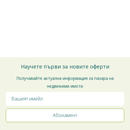
Безплатно е и без ангажименти.
Можете да го отмените по всяко време.
Ще се свържем с Вас за потвърждение на срещата.
Благодарим за доверието!
Научете първи за новите оферти
Получавайте актуална информация за пазара на
недвижими имоти