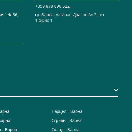
+359 878 696 622
ич" № 36,
гр. Варна, ул.Иван Драсов № 2 , ет
1,офис 1
Варна
Парцел - Варна
Варна
Сгради - Варна
 - Варна
Склад - Варна