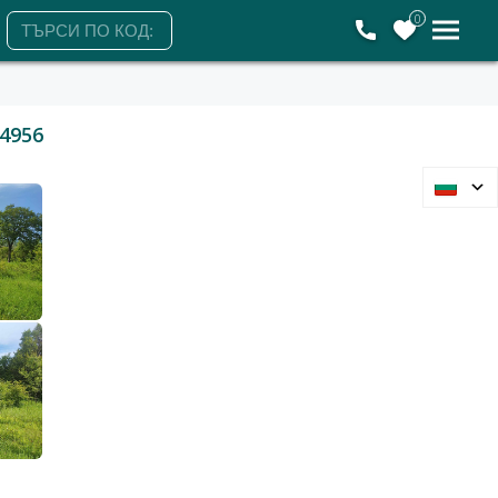
0
4956
Варна, област, с.Долище
Парцел
40 000 €
78 233 лв.
2
2
37 €/м
73 лв./м
1070 м2
Гледания: 698
+359898518131
ЗАЯВЕТЕ ОГЛЕД
Петък
Събота
Понеделник
Вторник
7
8
10
11