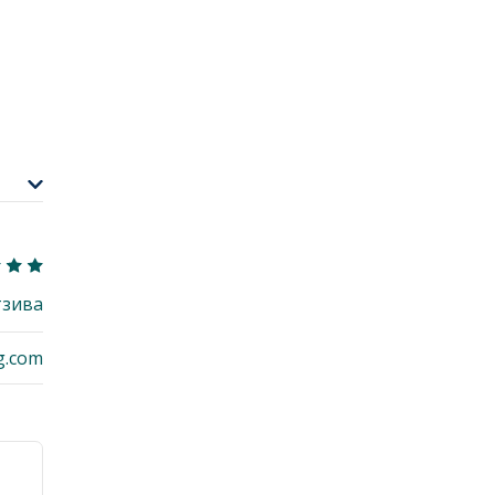
тзива
g.com