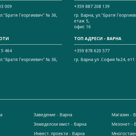
03 009
+359 887 208 139
ул."Братя Георгиевич" № 36,
гр. Варна, ул."Братя Георгиев
етаж 5,
офис 16
ОТИ
ТОП АДРЕСИ - ВАРНА
15 464
+359 878 620 577
ул."Братя Георгиевич" № 36,
гр. Варна ул .София №24, ет1
на
Заведение - Варна
Магазин - 
Земеделски имот - Варна
Мезонет - 
Инвест. проекти - Варна
Многостаен