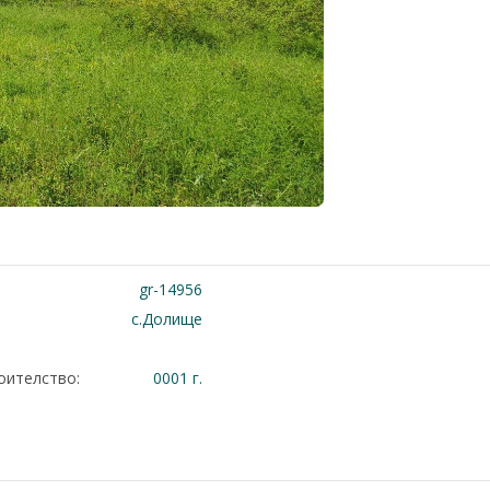
gr-14956
с.Долище
оителство:
0001 г.