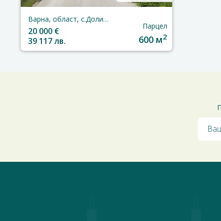
Варна, област, с.Долище
Парцел
20 000 €
2
600 м
39 117 лв.
П