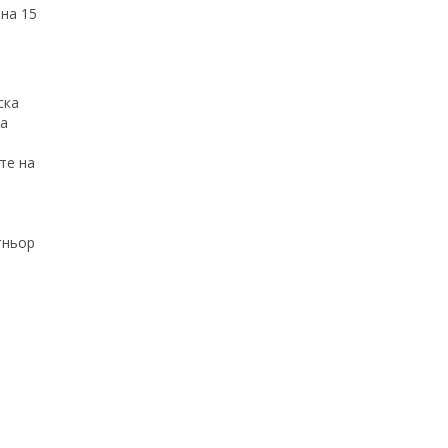
 на 15
ска
за
те на
тньор