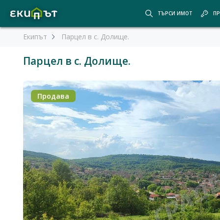
ТЪРСИ ИМОТ
ПР
Екипът
Парцел в с. Долище.
Парцел в с. Долище.
Продава