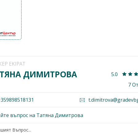
КЕР EKIPAT
ТЯНА ДИМИТРОВА
5.0
7 О
359898518131
t.dimitrova@gradevb
йте въпрос на Татяна Димитрова