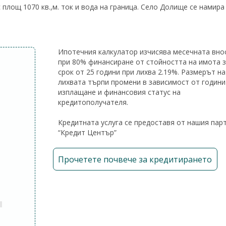
площ 1070 кв.,м. ток и вода на граница. Село Долище се намира
Ипотечния калкулатор изчисява месечната вно
при 80% финансиране от стойността на имота 
срок от 25 години при лихва 2.19%. Размерът на
лихвата търпи промени в зависимост от години
изплащане и финансовия статус на
кредитополучателя.
Кредитната услуга се предоставя от нашия пар
“Кредит Център”
Прочетете почвече за кредитирането