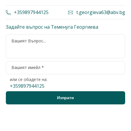
+359897944125
t.georgieva63@abv.bg
Задайте въпрос на Теменуга Георгиева
или се обадете на:
+359897944125
Варна, област, с.Радево