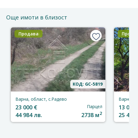
Още имоти в близост
Продава
Прода
КОД: GC-5819
Варна, област, с.Радево
Варна, о
23 000 €
Парцел
13 000 
2
44 984 лв.
2738 м
25 426 