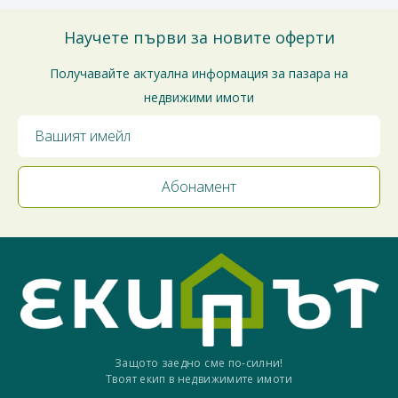
Научете първи за новите оферти
Получавайте актуална информация за пазара на
недвижими имоти
Защото заедно сме по-силни!
Твоят екип в недвижимите имоти