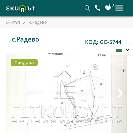
0
Екипът
с.Радево
с.Радево
КОД: GC-5744
Продава