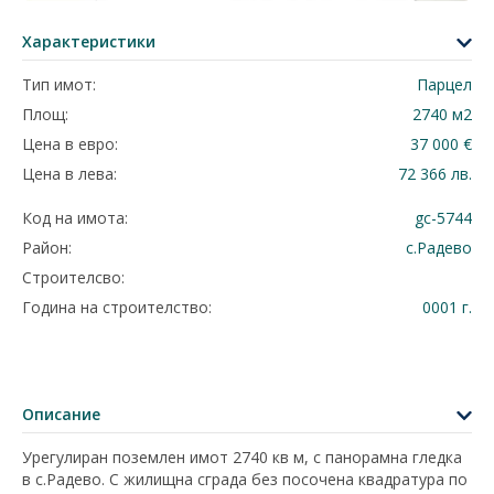
Характеристики
Тип имот:
Парцел
Площ:
2740 м2
Цена в евро:
37 000 €
Цена в лева:
72 366 лв.
Код на имота:
gc-5744
Район:
с.Радево
Строителсво:
Година на строителство:
0001 г.
Описание
Урегулиран поземлен имот 2740 кв м, с панорамна гледка
в с.Радево. С жилищна сграда без посочена квадратура по