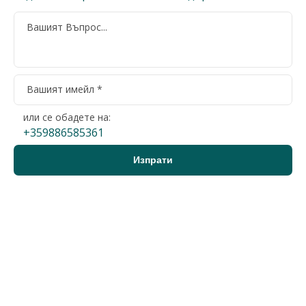
или се обадете на:
+359886585361
Варна, м-т Прибой
Парцел
64 084 €
2
35 €/м