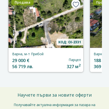
Продава
Прода
КОД: OI-2331
Варна, м-т Прибой
Варна, м
29 000 €
Парцел
188 820
2
56 719 лв.
327 м
369 300
Научете първи за новите оферти
Получавайте актуална информация за пазара на