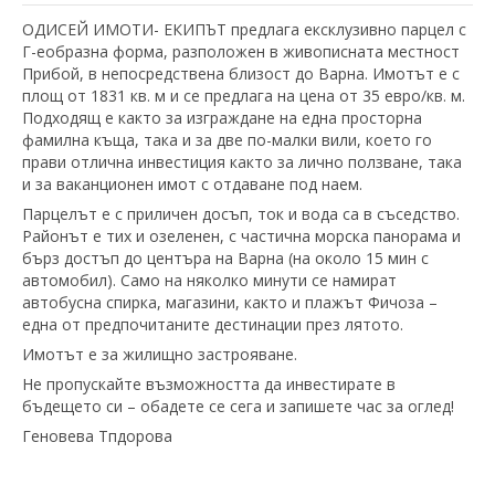
ОДИСЕЙ ИМОТИ- ЕКИПЪТ предлага ексклузивно парцел с
Г-еобразна форма, разположен в живописната местност
Прибой, в непосредствена близост до Варна. Имотът е с
площ от 1831 кв. м и се предлага на цена от 35 евро/кв. м.
Подходящ е както за изграждане на една просторна
фамилна къща, така и за две по-малки вили, което го
прави отлична инвестиция както за лично ползване, така
и за ваканционен имот с отдаване под наем.
Парцелът е с приличен досъп, ток и вода са в съседство.
Районът е тих и озеленен, с частична морска панорама и
бърз достъп до центъра на Варна (на около 15 мин с
автомобил). Само на няколко минути се намират
автобусна спирка, магазини, както и плажът Фичоза –
една от предпочитаните дестинации през лятото.
Имотът е за жилищно застрояване.
Не пропускайте възможността да инвестирате в
бъдещето си – обадете се сега и запишете час за оглед!
Геновева Тпдорова