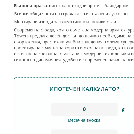
Външна врата
: висок клас входни врати – блиндирани
Всички общи части на сградата са изпълнени луксозно.
Монтирани изводи за климатици във всички стаи.
Съвременна сграда, която съчетава модерна архитектура
Towers предлага лесен достъп до всичко необходимо за 
съоръжения, престижни учебни заведения, големи супер
проектирана с мисъл за хората и околната среда, като 
естествена светлина, съчетани с модерни технологии и в
символ на динамичния, удобен и съвременен начин на жи
ИПОТЕЧЕН КАЛКУЛАТОР
€
месечна вноска