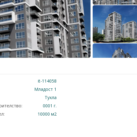
it-114058
Младост 1
Тухла
оителство:
0001 г.
л:
10000 м2