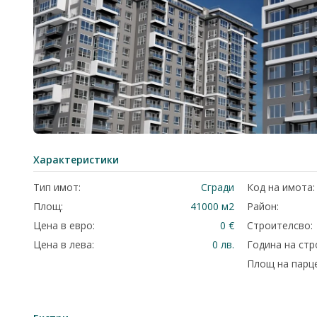
Характеристики
Тип имот:
Сгради
Код на имота:
Площ:
41000 м2
Район:
Цена в евро:
0 €
Строителсво:
Цена в лева:
0 лв.
Година на стр
Площ на парце