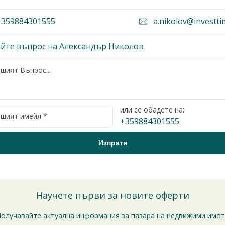
359884301555
a.nikolov@investti
йте въпрос на Александър Николов
или се обадете на:
+359884301555
Научете първи за новите оферти
олучавайте актуална информация за пазара на недвижими имо