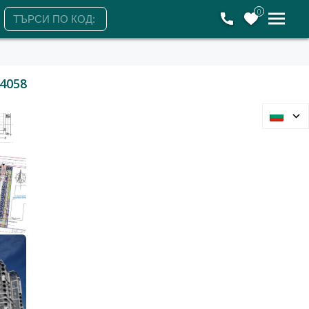
0
4058
Варна, Младост 1
Сгради
0 €
0 лв.
41000 м2
Гледания: 709
+359884301555
ЗАЯВЕТЕ ОГЛЕД
Събота
Понеделник
Вторник
Сряда
8
10
11
12
Август
Август
Август
Август