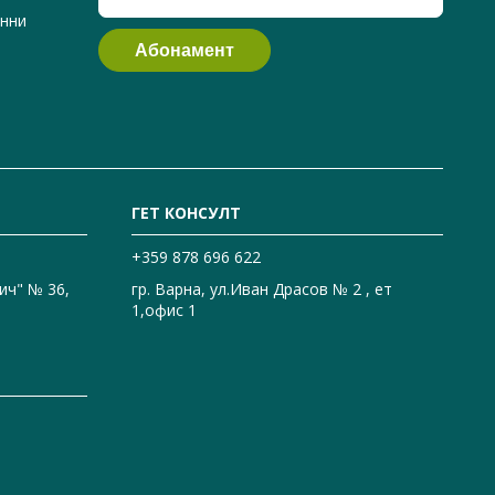
анни
ГЕТ КОНСУЛТ
+359 878 696 622
ич" № 36,
гр. Варна, ул.Иван Драсов № 2 , ет
1,офис 1