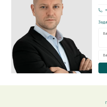
+
Зада
П