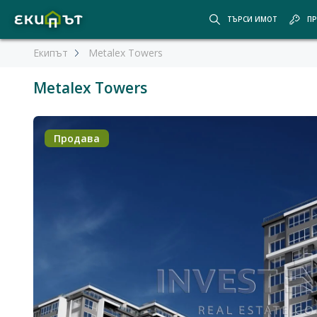
ТЪРСИ ИМОТ
ПР
Екипът
Metalex Towers
Metalex Towers
Продава