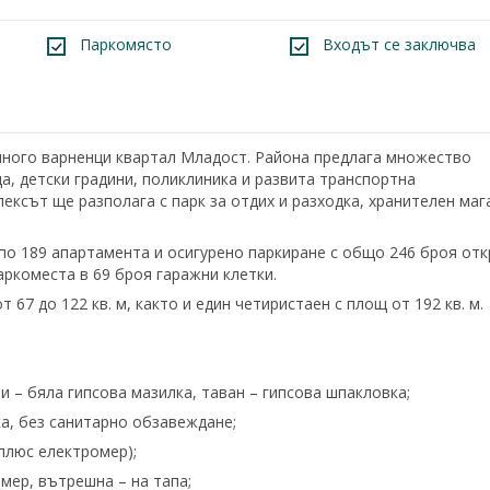
Паркомясто
Входът се заключва
много варненци квартал Младост. Района предлага множество
а, детски градини, поликлиника и развита транспортна
ексът ще разполага с парк за отдих и разходка, хранителен маг
с по 189 апартамента и осигурено паркиране с общо 246 броя от
аркоместа в 69 броя гаражни клетки.
67 до 122 кв. м, както и един четиристаен с площ от 192 кв. м.
ни – бяла гипсова мазилка, таван – гипсова шпакловка;
зка, без санитарно обзавеждане;
плюс електромер);
мер, вътрешна – на тапа;