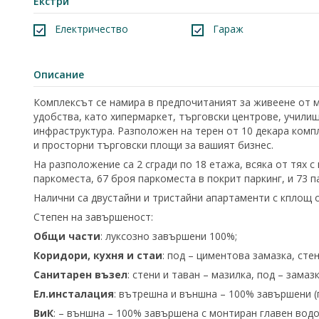
Екстри
Електричество
Гараж
Описание
Комплексът се намира в предпочитаният за живеене от 
удобства, като хипермаркет, търговски центрове, училищ
инфраструктура. Разположен на терен от 10 декара компл
и просторни търговски площи за вашият бизнес.
На разположение са 2 сгради по 18 етажа, всяка от тях 
паркоместа, 67 броя паркоместа в покрит паркинг, и 73 п
Налични са двустайни и тристайни апартаменти с кплощ от 
Степен на завършеност:
Общи части
: луксозно завършени 100%;
Коридори, кухня и стаи
: под – циментова замазка, сте
Санитарен възел
: стени и таван – мазилка, под – зама
Ел.инсталация
: вътрешна и външна – 100% завършени (
ВиК
: – външна – 100% завършена с монтиран главен водо