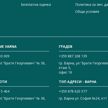
Безплатна оценка
Политика за лич. д
Общи условия
ME VARNA
ГРАДЕВ
03 009
+359 887 208 139
ул."Братя Георгиевич" № 36,
гр. Варна, ул."Братя Георгиев
етаж 5,
офис 16
ОТИ
ТОП АДРЕСИ - ВАРНА
15 464
+359 878 620 577
ул."Братя Георгиевич" № 36,
гр. Варна ул .София №24, ет1