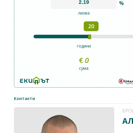
%
лихва
20
години
€
0
сума
Контакти
БРО
АЛ