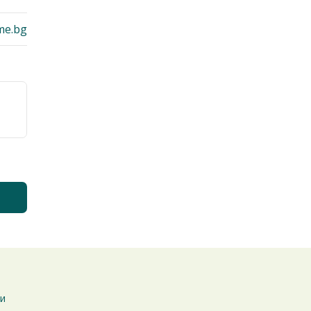
me.bg
ти