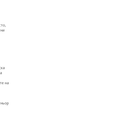
сто,
тни
ска
за
те на
тньор