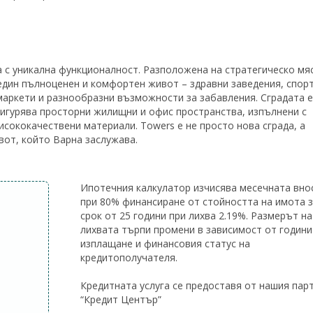
 с уникална функционалност. Разположена на стратегическо мя
един пълноценен и комфортен живот – здравни заведения, спор
маркети и разнообразни възможности за забавления. Сградата е
осигурява просторни жилищни и офис пространства, изпълнени с
исококачествени материали. Towers е не просто нова сграда, а
вот, който Варна заслужава.
Ипотечния калкулатор изчисява месечната вно
при 80% финансиране от стойността на имота 
срок от 25 години при лихва 2.19%. Размерът на
лихвата търпи промени в зависимост от години
изплащане и финансовия статус на
кредитополучателя.
Кредитната услуга се предоставя от нашия пар
“Кредит Център”