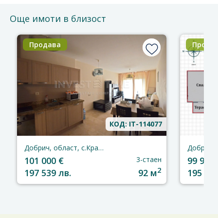
Още имоти в близост
Продава
Прода
КОД: IT-114077
Добрич, област, с.Кранево
101 000 €
3-стаен
99 990 
2
197 539 лв.
92 м
195 563