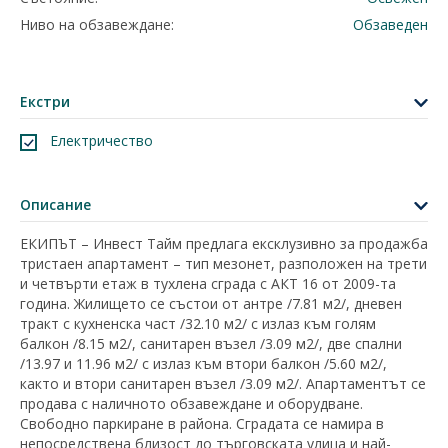
Ниво на обзавеждане:
Обзаведен
Екстри
Електричество
Описание
ЕКИПЪТ – Инвест Тайм предлага ексклузивно за продажба
тристаен апартамент – тип мезонет, разположен на трети
и четвърти етаж в тухлена сграда с АКТ 16 от 2009-та
година. Жилището се състои от антре /7.81 м2/, дневен
тракт с кухненска част /32.10 м2/ с излаз към голям
балкон /8.15 м2/, санитарен възел /3.09 м2/, две спални
/13.97 и 11.96 м2/ с излаз към втори балкон /5.60 м2/,
както и втори санитарен възел /3.09 м2/. Апартаментът се
продава с наличното обзавеждане и оборудване.
Свободно паркиране в района. Сградата се намира в
непосредствена близост до търговската улица и най-