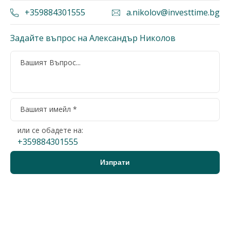
+359884301555
a.nikolov@investtime.bg
Задайте въпрос на Александър Николов
или се обадете на:
+359884301555
Добрич, област, с.Кранево
3-стаен