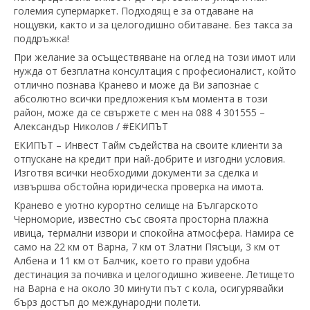
големия супермаркет. Подходящ е за отдаване на
нощувки, както и за целогодишно обитаване. Без такса за
поддръжка!
При желание за осъществяване на оглед на този имот или
нужда от безплатна консултация с професионалист, който
отлично познава Кранево и може да Ви запознае с
абсолютно всички предложения към момента в този
район, може да се свържете с мен на 088 4 301555 –
Александър Николов / #EКИПЪТ
ЕКИПЪТ – Инвест Тайм съдейства на своите клиенти за
отпускане на кредит при най-добрите и изгодни условия.
Изготвя всички необходими документи за сделка и
извършва обстойна юридическа проверка на имота.
Кранево е уютно курортно селище на Българското
Черноморие, известно със своята просторна плажна
ивица, термални извори и спокойна атмосфера. Намира се
само на 22 км от Варна, 7 км от Златни Пясъци, 3 км от
Албена и 11 км от Балчик, което го прави удобна
дестинация за почивка и целогодишно живеене. Летището
на Варна е на около 30 минути път с кола, осигурявайки
бърз достъп до международни полети.