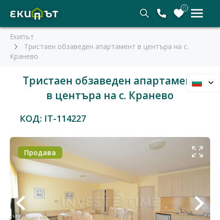
0
Екипът
Тристаен обзаведен апартамент в центъра на с.
Кранево
Тристаен обзаведен апартамент
в центъра на с. Кранево
КОД: IT-114227
Продава