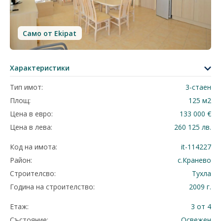
Само от Ekipat
Характеристики
Тип имот:
3-стаен
Площ:
125 м2
Цена в евро:
133 000 €
Цена в лева:
260 125 лв.
Код на имота:
it-114227
Район:
с.Кранево
Строителсво:
Тухла
Година на строителство:
2009 г.
Етаж:
3 от 4
Състояние:
Освежен