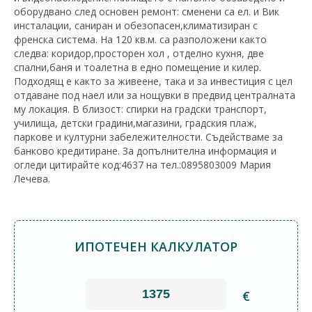
оборудвано след основен ремонт: сменени са ел. и Вик
инсталации, саниран и обезопасен,климатизиран с
френска система. На 120 кв.м. са разположени както
следва: коридор,просторен хол , отделно кухня, две
спални,баня и тоалетна в едно помещение и килер.
Подходящ е както за живеене, така и за инвестиция с цел
отдаване под наел или за нощувки в предвид централната
му локация. В близост: спирки на градски транспорт,
училища, детски градини,магазини, градския плаж,
паркове и културни забележителности. Съдействаме за
банково кредитиране. За допълнителна информация и
огледи цитирайте код:4637 на тел.:0895803009 Мария
Лечева.
ИПОТЕЧЕН КАЛКУЛАТОР
€