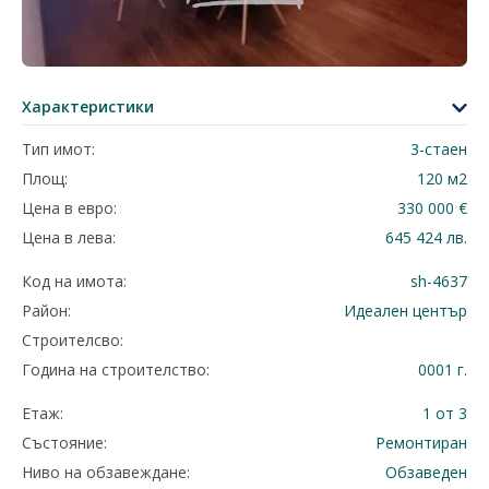
Характеристики
Тип имот:
3-стаен
Площ:
120 м2
Цена в евро:
330 000 €
Цена в лева:
645 424 лв.
Код на имота:
sh-4637
Район:
Идеален център
Строителсво:
Година на строителство:
0001 г.
Етаж:
1 от 3
Състояние:
Ремонтиран
Ниво на обзавеждане:
Обзаведен