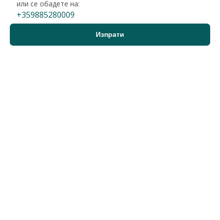
или се обадете на:
+359885280009
Варна, Идеален център
3-стаен
330 000 €
2
2 750 €/м
645 424 лв.
2
5 379 лв./м
120 м2
Гледания: 83