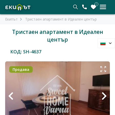
0
Екипът
Тристаен апартамент в Идеален център
Тристаен апартамент в Идеален
център
КОД: SH-4637
Продава