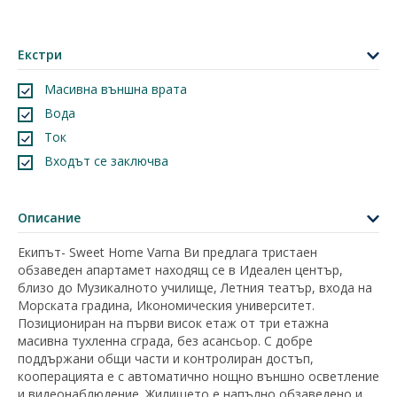
Екстри
Масивна външна врата
Вода
Ток
Входът се заключва
Описание
Екипът- Sweet Home Varna Ви предлага тристаен
обзаведен апартамет находящ се в Идеален център,
близо до Музикалното училище, Летния театър, входа на
Морската градина, Икономическия университет.
Позициониран на първи висок етаж от три етажна
масивна тухленна сграда, без асансьор. С добре
поддържани общи части и контролиран достъп,
кооперацията е с автоматично нощно външно осветление
и видеонаблюдение. Жилището е напълно обзаведено и