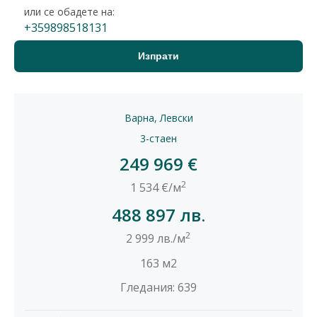
или се обадете на:
+359898518131
Варна, Левски
3-стаен
249 969 €
2
1 534 €/м
488 897 лв.
2
2 999 лв./м
163 м2
Гледания: 639