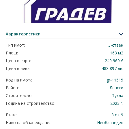
Характеристики
Тип имот:
3-стаен
Площ:
163 м2
Цена в евро:
249 969 €
Цена в лева:
488 897 лв.
Код на имота:
gr-11515
Район:
Левски
Строителсво:
Тухла
Година на строителство:
2023 г.
Етаж:
8 от 9
Ниво на обзавеждане:
Необзаведен