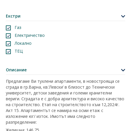
Екстри
Газ
Електричество
Локално
ТЕЦ
Описание
Предлагаме Ви тухлени апартаменти, в новострояща се
сграда в гр.Варна, кв.’Левски’ в близост до Технически
университет, детски заведения и големи хранителни
вериги. Сградата е с добра архитектура и високо качество
на строителство. Етап на строителството към 12,2024г.
Акт 15. Апартаментът се намира на осми етаж с
изложение юг/ изток. Имотът има следното
разпределение:
Жилищна: 146,75