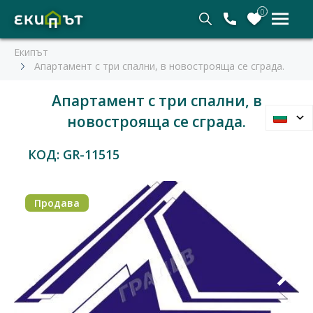
0
Екипът
Апартамент с три спални, в новострояща се сграда.
Апартамент с три спални, в
новострояща се сграда.
КОД: GR-11515
Продава