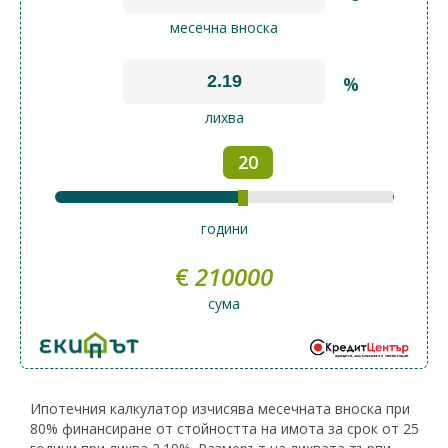
месечна вноска
%
лихва
20
години
€
210000
сума
Ипотечния калкулатор изчисява месечната вноска при
80% финансиране от стойността на имота за срок от 25