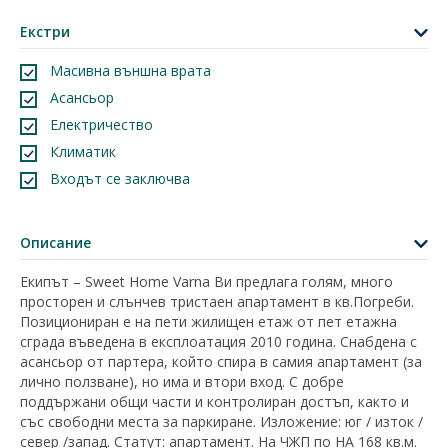
Екстри
Масивна външна врата
Асансьор
Електричество
Климатик
Входът се заключва
Описание
Екипът – Sweet Home Varna Ви предлага голям, много
просторен и слънчев тристаен апартамент в кв.Погреби.
Позициониран е на пети жилищен етаж от пет етажна
сграда въведена в експлоатация 2010 година. Снабдена с
асансьор от партера, който спира в самия апартамент (за
лично ползване), но има и втори вход. С добре
поддържани общи части и контролиран достъп, както и
със свободни места за паркиране. Изложение: юг / изток /
север /запад. Статут: апартамент. На ЧЖП по НА 168 кв.м.