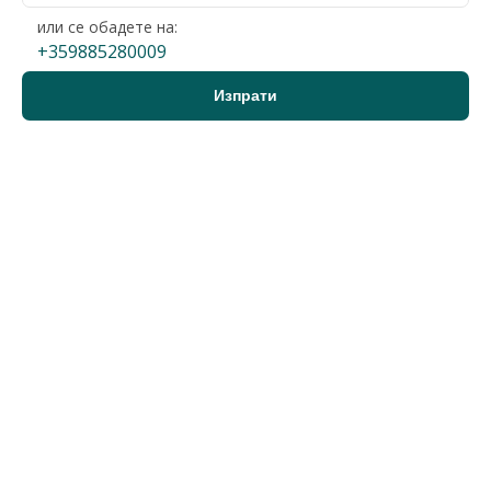
или се обадете на:
+359885280009
Варна, Погребите
3-стаен
210 000 €
2
1 050 €/м
410 724 лв.
2
2 054 лв./м
200 м2
Гледания: 56