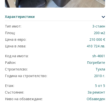
Характеристики
Тип имот:
3-стаен
Площ:
200 м2
Цена в евро:
210 000 €
Цена в лева:
410 724 лв.
Код на имота:
sh-4661
Район:
Погребите
Строителсво:
Тухла
Година на строителство:
2010 г.
Етаж:
5 от 5
Състояние:
За ремонт
Ниво на обзавеждане:
Обзаведен