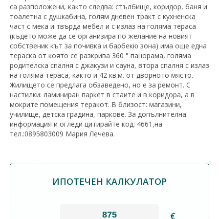
са разположени, както следва: стълбище, коридор, баня и
тоалетна с душкабина, голям дневен тракт с кухненска
част с мека и твърда мебел и с излаз на голяма тераса
(където може да се организира по желание на новият
собственик кът за почивка и барбекю зона) има още една
тераска от която се разкрива 360 ° панорама, голяма
родителска спалня с джакузи и сауна, втора спалня с излаз
на голяма тераса, както и 42 кв.м. от дворното място.
Жилището се предлага обзаведено, но е за ремонт. С
настилки: ламиниран паркет в стаите и в коридора, а в
мокрите помещения теракот. В близост: магазини,
училище, детска градина, паркове. За допълнителна
информация и огледи цитирайте код: 4661,на
тел.:0895803009 Мария Лечева.
ИПОТЕЧЕН КАЛКУЛАТОР
€