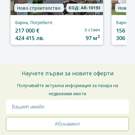
КОД: AR-10193
Ново строителство
Ново с
Варна, Погребите
Варна, П
217 000 €
3-стаен
156 500
2
424 415 лв.
97 м
306 087
Научете първи за новите оферти
Получавайте актуална информация за пазара на
недвижими имоти