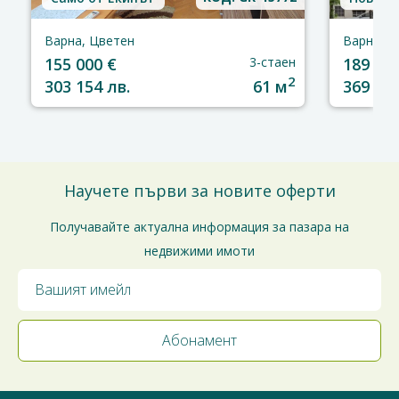
Варна, Цветен
Варна, Ц
155 000 €
3-стаен
189 000
2
303 154 лв.
61 м
369 652
Научете първи за новите оферти
Получавайте актуална информация за пазара на
недвижими имоти