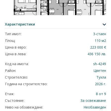
Характеристики
Тип имот:
3-стаен
Площ:
110 м2
Цена в евро:
223 000 €
Цена в лева:
436 150 лв.
Код на имота:
sh-4249
Район:
Цветен
Строителсво:
Тухла
Година на строителство:
2026 г.
Етаж:
8 от 9
Състояние:
За освежаване
Ниво на обзавеждане:
Необзаведен