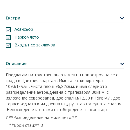
Екстри
Асансьор
Паркомясто
Входът се заключва
Описание
Предлагам ви тристаен апартамент в новострояща се с
града в Цветния квартал . Имота е с квадратура
109,61кв.м. , чиста площ 96,82кв.м. и има следното
разпределение:антре,дневна с трапезария 30кв.м. с
изложение северозапад, две спални/12,30 и 15кв.м./ , две
тераси -едната към дневната ,другата към едната спалня
.Непоследен етаж осми от общо девет с асансьор.
? **Разпределение на жилището:**
– **Брой стаи:** 3