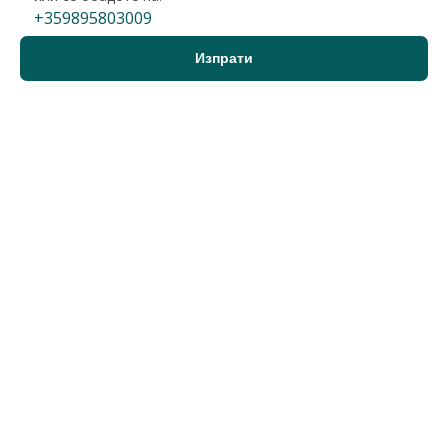
+359895803009
Варна, Цветен
3-стаен
223 000 €
2
2 027 €/м
436 150 лв.
2
3 965 лв./м
110 м2
Гледания: 568