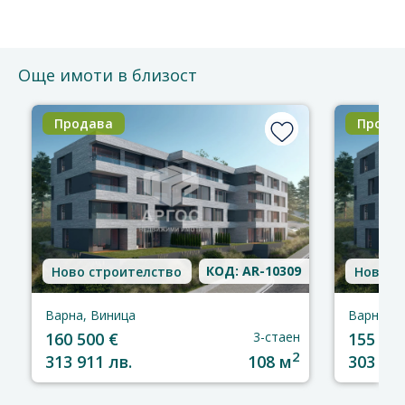
Още имоти в близост
Продава
Прода
КОД: AR-10309
Ново строителство
Ново с
Варна, Виница
Варна, В
160 500 €
3-стаен
155 000
2
313 911 лв.
108 м
303 154