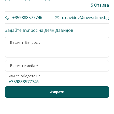
5 Отзива
+359888577746
d.davidov@investtime.bg
Задайте въпрос на Деян Давидов
или се обадете на:
+359888577746