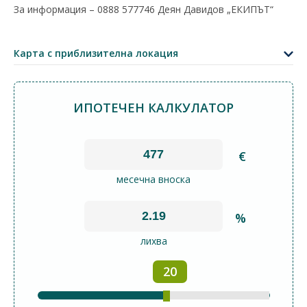
За информация – 0888 577746 Деян Давидов „ЕКИПЪТ“
+
−
Карта с приблизителна локация
Leaflet
|
©
OpenStreetMap
contributors
ИПОТЕЧЕН КАЛКУЛАТОР
€
месечна вноска
%
лихва
20