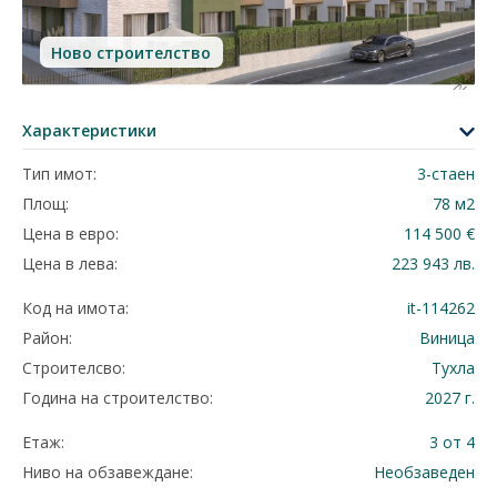
Ново строителство
Характеристики
Тип имот:
3-стаен
Площ:
78 м2
Цена в евро:
114 500 €
Цена в лева:
223 943 лв.
Код на имота:
it-114262
Район:
Виница
Строителсво:
Тухла
Година на строителство:
2027 г.
Етаж:
3 от 4
Ниво на обзавеждане:
Необзаведен