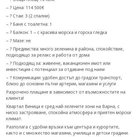
– ? Цена: 114 500€
– ? Стаи: 3 (2 спални)
– ? Баня с тоалетна: 1
– ? Балкон: 1 – с красива морска и горска гледка
– ? Мазе: не
– ? Предимства: много зеленина в района, спокойствие,
подходящо за релакс и работа от дома
– ? Подходящ за: живеене, ваканционен имот или
инвестиция с потенциал за отдаване под наем
– ? Комуникации: удобен достъп до градски транспорт,
близо до основни пътни артерии, магазини и услуги
Разрочено плащане в зависимост от възможностите на
клиента!
Квартал Виница е сред най-зелените зони на Варна, с
ниско застрояване, спокойна атмосфера и приятен морски
климат.
Разполага с удобни връзки към центъра и курортите,
както и с множество магазини, училища и детски градини.