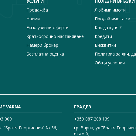
УСЛУГИ
ПОЛЕЗНИ ВРЪЗКИ
Продажба
Любими имоти
Наеми
Продай имота си
Ексклузивни оферти
Как да купя ?
Краткосрочно настаняване
Кредити
Намери брокер
Бисквитки
Безплатна оценка
Политика за лич. д
Общи условия
ME VARNA
ГРАДЕВ
03 009
+359 887 208 139
ул."Братя Георгиевич" № 36,
гр. Варна, ул."Братя Георгиев
етаж 5,