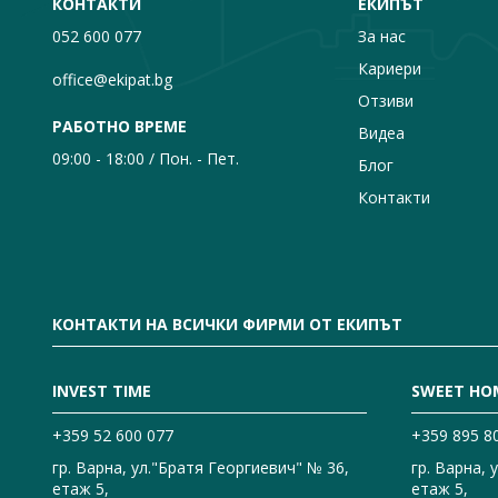
КОНТАКТИ
ЕКИПЪТ
052 600 077
За нас
Кариери
office@ekipat.bg
Отзиви
РАБОТНО ВРЕМЕ
Видеа
09:00 - 18:00 / Пон. - Пет.
Блог
Контакти
КОНТАКТИ НА ВСИЧКИ ФИРМИ ОТ ЕКИПЪТ
INVEST TIME
SWEET HO
+359 52 600 077
+359 895 8
гр. Варна, ул."Братя Георгиевич" № 36,
гр. Варна, 
етаж 5,
етаж 5,