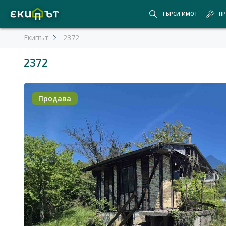
ТЪРСИ ИМОТ
ПР
Екипът
2372
2372
Продава