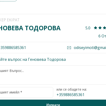
КЕР EKIPAT
НОВЕВА ТОДОРОВА
5.0
6 О
359886585361
odiseyimoti@gmai
йте въпрос на Геновева Тодорова
или се обадете на:
+359886585361