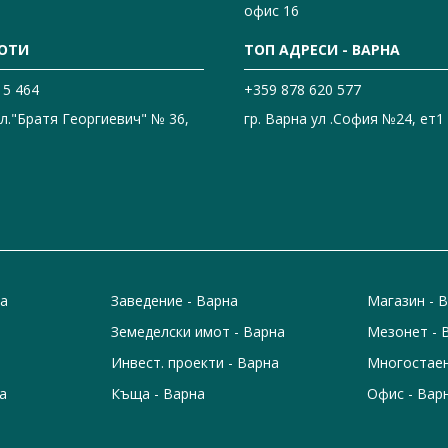
офис 16
ОТИ
ТОП АДРЕСИ - ВАРНА
15 464
+359 878 620 577
ул."Братя Георгиевич" № 36,
гр. Варна ул .София №24, ет1
на
Заведение - Варна
Магазин - 
Земеделски имот - Варна
Мезонет - 
Инвест. проекти - Варна
Многостаен
а
Къща - Варна
Офис - Вар