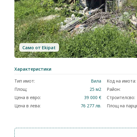
Само от Ekipat
Характеристики
Тип имот:
Вила
Код на имота:
Площ:
25 м2
Район:
Цена в евро:
39 000 €
Строителсво:
Цена в лева:
76 277 лв.
Площ на парце