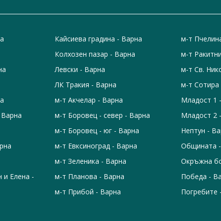
на
Кайсиева градина - Варна
м-т Пчелин
Колхозен пазар - Варна
м-т Ракитни
на
Левски - Варна
м-т Св. Ник
ЛК Тракия - Варна
м-т Сотира 
на
м-т Акчелар - Варна
Младост 1 
- Варна
м-т Боровец - север - Варна
Младост 2 
м-т Боровец - юг - Варна
Нептун - В
арна
м-т Евксиноград - Варна
Общината -
м-т Зеленика - Варна
Окръжна бо
н и Елена -
м-т Планова - Варна
Победа - В
м-т Прибой - Варна
Погребите 