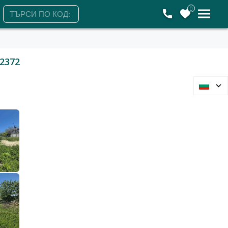
0
2372
Варна, област, м-т Перчемлията
Вила
39 000 €
76 277 лв.
1 560 €/
3 051 лв./
25 м2
Гледания: 99
ЗАЯВЕТЕ ОГЛЕД
Събота
Понеделник
Вторник
Сряда
8
10
11
12