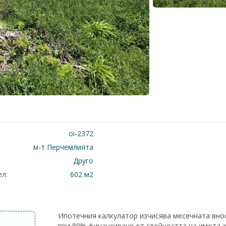
oi-2372
м-т Перчемлията
Друго
л:
602 м2
Ипотечния калкулатор изчисява месечната вно
при 80% финансиране от стойността на имота 