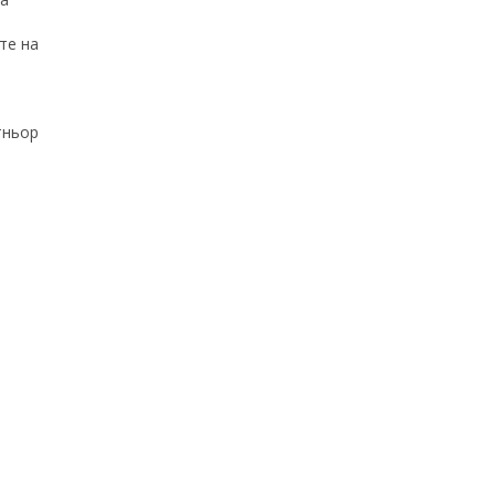
те на
тньор