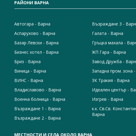
РАЙОНИ ВАРНА
Автогара - Варна
Възраждане 3 - Вар
Аспарухово - Варна
Галата - Варна
Базар Левски - Варна
Гръцка махала - Вар
Бизнес хотел - Варна
ЖП Гара - Варна
Бриз - Варна
Завод Дружба - Вар
Виница - Варна
Западна пром. зона 
ВИНС - Варна
ЗК Тракия - Варна
Владиславово - Варна
Идеален център - В
Военна болница - Варна
Изгрев - Варна
Възраждане 1 - Варна
к.к. Св.Св. Константи
Варна
Възраждане 2 - Варна
МЕСТНОСТИ И СЕЛА ОКОЛО ВАРНА