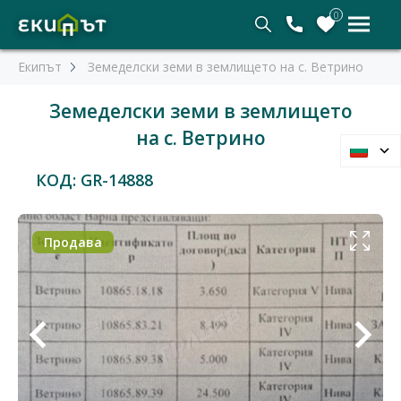
0
Екипът
Земеделски земи в землището на с. Ветрино
Земеделски земи в землището
на с. Ветрино
КОД: GR-14888
Продава