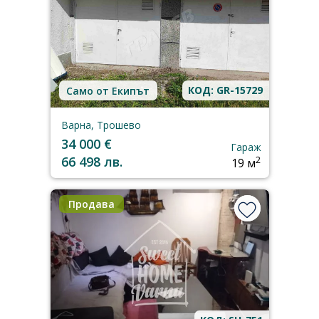
КОД: GR-15729
Само от Екипът
Варна, Трошево
34 000 €
Гараж
66 498 лв.
2
19 м
Продава