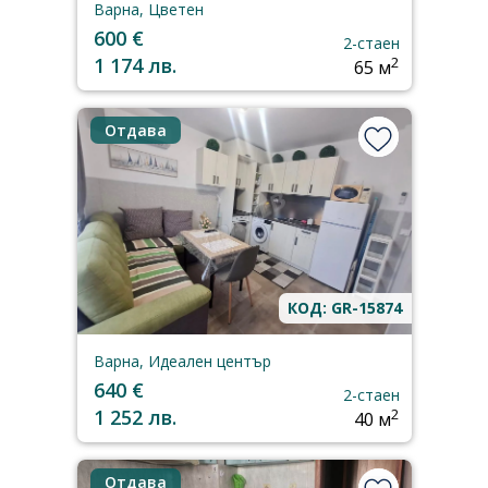
Варна, Цветен
600 €
2-стаен
1 174 лв.
2
65 м
Отдава
КОД: GR-15874
Варна, Идеален център
640 €
2-стаен
1 252 лв.
2
40 м
Отдава