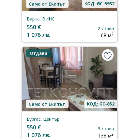
КОД: GC-5932
Само от Екипът
Варна, ВИНС
550 €
2-стаен
1 076 лв.
2
68 м
Отдава
КОД: GC-852
Само от Екипът
Бургас, Център
550 €
3-стаен
1 076 лв.
2
138 м