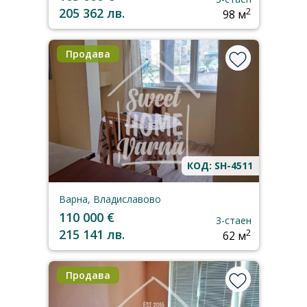
205 362 лв.
2
98 м
Продава
КОД: SH-4511
Варна, Владиславово
110 000 €
3-стаен
215 141 лв.
2
62 м
Продава