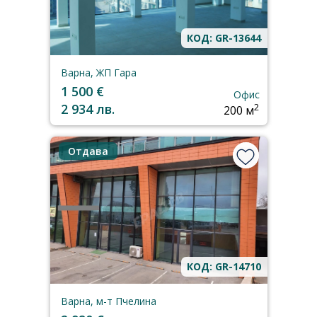
КОД: GR-13644
Варна, ЖП Гара
1 500 €
Офис
2 934 лв.
2
200 м
Отдава
КОД: GR-14710
Варна, м-т Пчелина