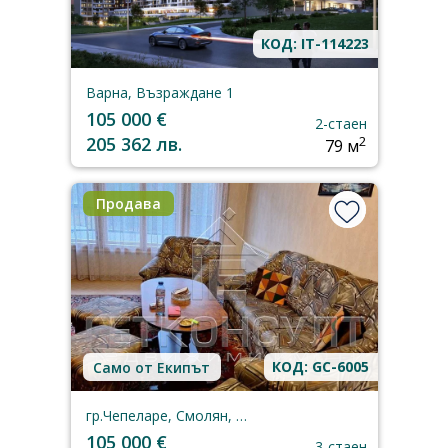
КОД: IT-114223
Варна, Възраждане 1
105 000 €
2-стаен
205 362 лв.
2
79 м
Продава
КОД: GC-6005
Само от Екипът
гр.Чепеларе, Смолян, област
105 000 €
3-стаен