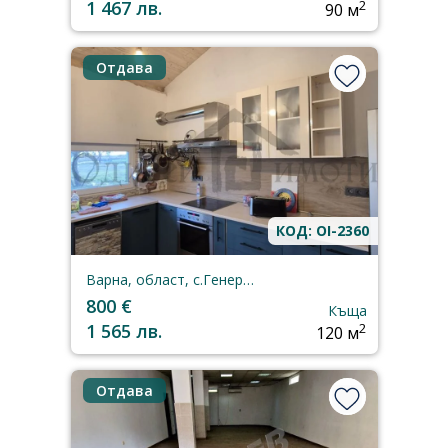
1 467 лв.
2
90 м
Отдава
КОД: OI-2360
Варна, област, с.Генерал-Кантарджиево
800 €
Къща
1 565 лв.
2
120 м
Отдава