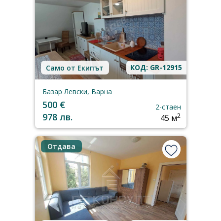
КОД: GR-12915
Само от Екипът
Базар Левски, Варна
500 €
2-стаен
978 лв.
2
45 м
Отдава