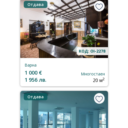
Отдава
КОД: OI-2278
Варна
1 000 €
Многостаен
1 956 лв.
2
20 м
Отдава