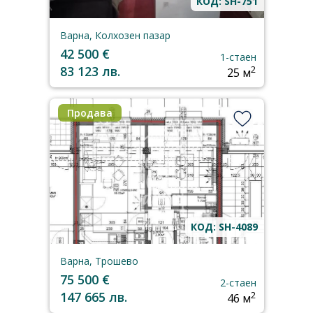
КОД: SH-751
Варна, Колхозен пазар
42 500 €
1-стаен
83 123 лв.
2
25 м
Продава
КОД: SH-4089
Варна, Трошево
75 500 €
2-стаен
147 665 лв.
2
46 м