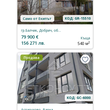
КОД: GR-15510
Само от Екипът
гр.Балчик, Добрич, област
79 900 €
Къща
156 271 лв.
2
540 м
Продава
КОД: GC-6000
Аспарухово, Варна