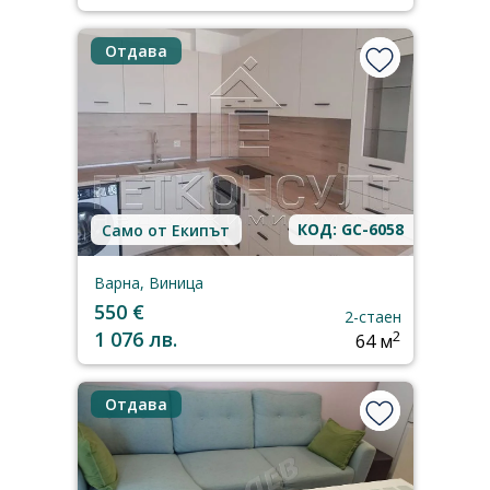
Отдава
КОД: GC-6058
Само от Екипът
Варна, Виница
550 €
2-стаен
1 076 лв.
2
64 м
Отдава