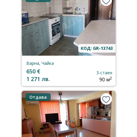
КОД: GR-13743
Варна, Чайка
650 €
3-стаен
1 271 лв.
2
90 м
Отдава