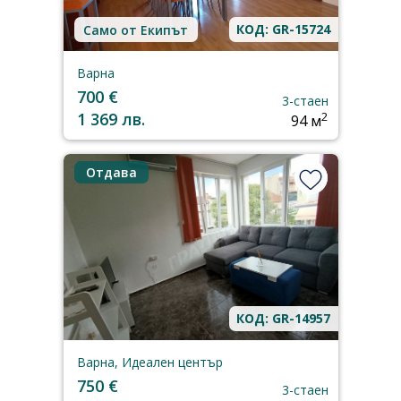
КОД: GR-15724
Само от Екипът
Варна
700 €
3-стаен
1 369 лв.
2
94 м
Отдава
КОД: GR-14957
Варна, Идеален център
750 €
3-стаен