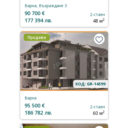
Варна, Възраждане 3
90 700 €
2-стаен
177 394 лв.
2
48 м
Продава
КОД: GR-14599
Варна
95 500 €
2-стаен
186 782 лв.
2
60 м