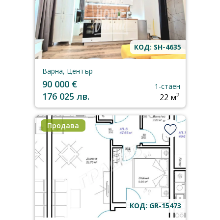
КОД: SH-4635
Варна, Център
90 000 €
1-стаен
176 025 лв.
2
22 м
Продава
КОД: GR-15473