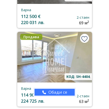
Варна
112 500 €
2-стаен
220 031 лв.
2
69 м
Продава
КОД: SH-4404
Варна
Обади се
114 900 €
2-стаен
224 725 лв.
2
63 м