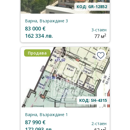
КОД: GR-12852
Варна, Възраждане 3
83 000 €
3-стаен
162 334 лв.
2
77 м
Продава
КОД: SH-4315
Варна, Възраждане 1
87 990 €
2-стаен
172 093 лв.
2