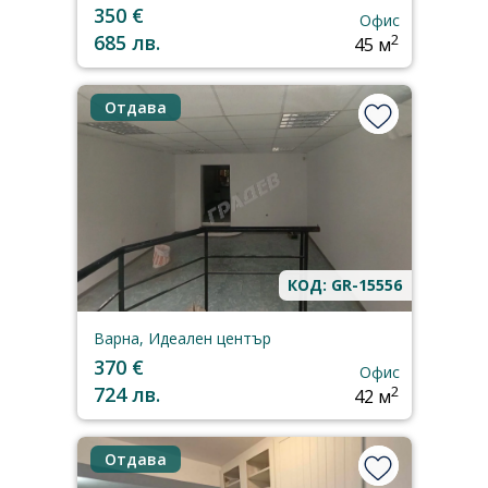
350 €
Офис
685 лв.
2
45 м
Отдава
КОД: GR-15556
Варна, Идеален център
370 €
Офис
724 лв.
2
42 м
Отдава