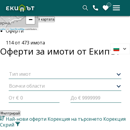
0
+
−
Покажи картата
Скрий картата
Начало
eaflet
|
©
OpenStreetMap
contributors
Оферти
114
от
473
имота
Оферти за имоти от
Екипът
Тип имот
Всички области
От €
До €
Филтрирай
Най-нови оферти
Корекция на търсенето
Корекция
Скрий