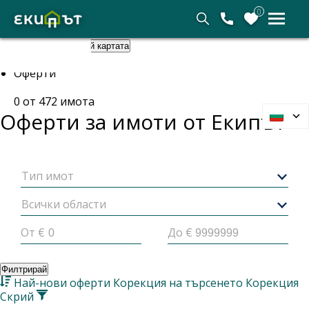
0
Покажи картата
Скрий картата
Начало
Оферти
0
от
472
имота
Оферти за имоти от
Екипът
Тип имот
Всички области
От €
До €
Филтрирай
Най-нови оферти
Корекция на търсенето
Корекция
Скрий