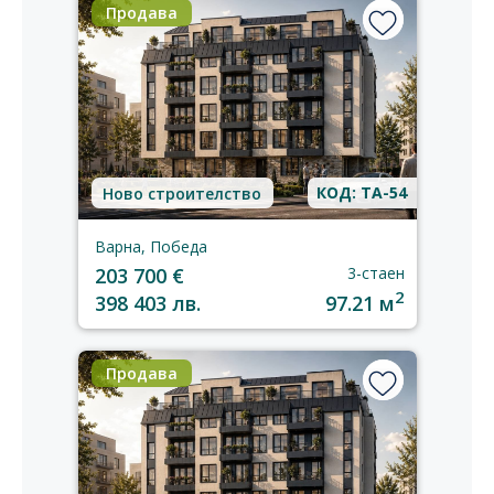
Продава
КОД: TA-54
Ново строителство
Варна, Победа
203 700 €
3-стаен
2
398 403 лв.
97.21 м
Продава