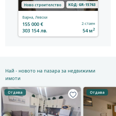
КОД: GR-15763
Ново строителство
Варна, Левски
155 000 €
2-стаен
2
303 154 лв.
54 м
Най - новото на пазара за недвижими
имоти
Отдава
Отдава