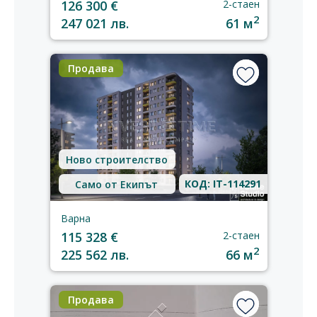
126 300 €
2-стаен
2
247 021 лв.
61 м
Продава
Ново строителство
КОД: IT-114291
Само от Екипът
Варна
115 328 €
2-стаен
2
225 562 лв.
66 м
Продава