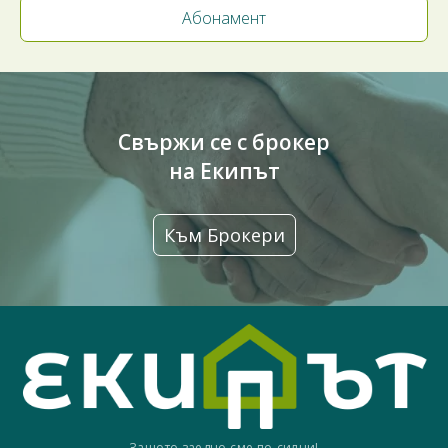
Свържи се с брокер
на Екипът
Към Брокери
Защото заедно сме по-силни!