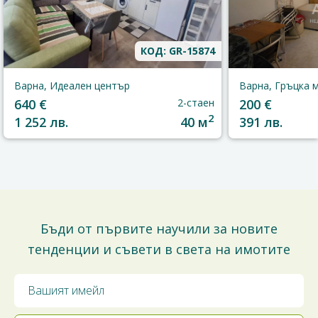
КОД: GR-15874
Варна, Идеален център
Варна, Гръцка 
640 €
2-стаен
200 €
2
1 252 лв.
40 м
391 лв.
Бъди от първите научили за новите
тенденции и съвети в света на имотите