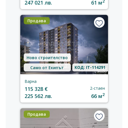
2
247 021 лв.
61 м
Продава
Ново строителство
КОД: IT-114291
Само от Екипът
Варна
115 328 €
2-стаен
2
225 562 лв.
66 м
Продава