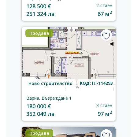
128 500 €
2-стаен
2
251 324 лв.
67 м
Продава
КОД: IT-114293
Ново строителство
Варна, Възраждане 1
180 000 €
3-стаен
2
352 049 лв.
97 м
Продава