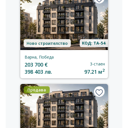
КОД: TA-54
Ново строителство
Варна, Победа
203 700 €
3-стаен
2
398 403 лв.
97.21 м
Продава