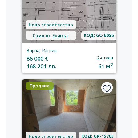
Ново строителство
КОД: GC-6056
Само от Екипът
Варна, Изгрев
86 000 €
2-стаен
2
168 201 лв.
61 м
Продава
КОД: GR-15763
Ново строителство