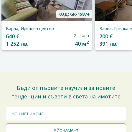
КОД: GR-15874
Варна, Идеален център
Варна, Гръцка 
640 €
2-стаен
200 €
2
1 252 лв.
40 м
391 лв.
Бъди от първите научили за новите
тенденции и съвети в света на имотите