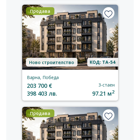
Продава
КОД: TA-54
Ново строителство
Варна, Победа
203 700 €
3-стаен
2
398 403 лв.
97.21 м
Продава