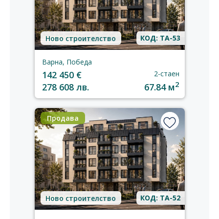
КОД: TA-53
Ново строителство
Варна, Победа
142 450 €
2-стаен
2
278 608 лв.
67.84 м
Продава
КОД: TA-52
Ново строителство