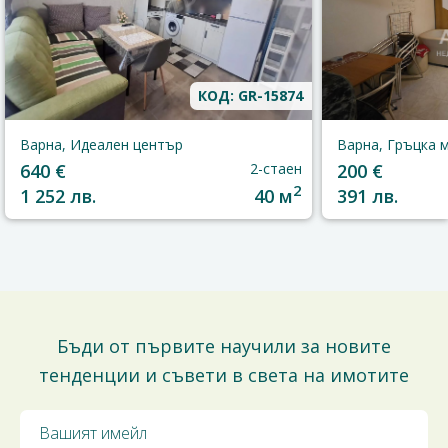
КОД: GR-15874
Варна, Идеален център
Варна, Гръцка 
640 €
2-стаен
200 €
2
1 252 лв.
40 м
391 лв.
Бъди от първите научили за новите
тенденции и съвети в света на имотите