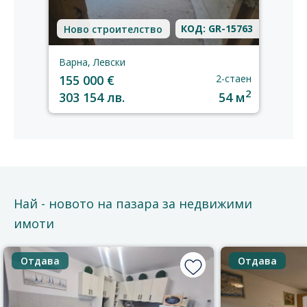
КОД: GR-15763
Ново строителство
Варна, Левски
155 000 €
2-стаен
2
303 154 лв.
54 м
Най - новото на пазара за недвижими
имоти
Отдава
Отдава