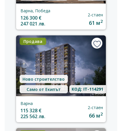
Варна, Победа
2-стаен
126 300 €
2
61 м
247 021 лв.
Продава
Ново строителство
КОД: IT-114291
Само от Екипът
Варна
2-стаен
115 328 €
2
66 м
225 562 лв.