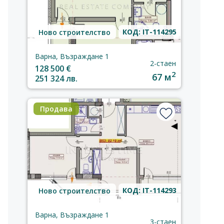
КОД: IT-114295
Ново строителство
Варна, Възраждане 1
2-стаен
128 500 €
2
67 м
251 324 лв.
Продава
КОД: IT-114293
Ново строителство
Варна, Възраждане 1
3-стаен