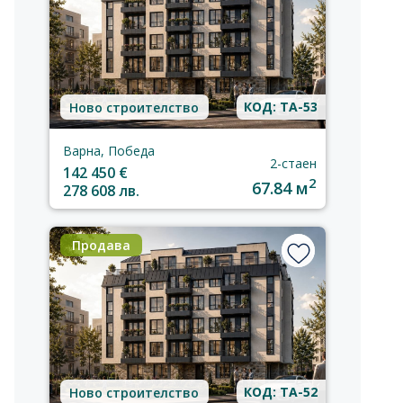
КОД: TA-53
Ново строителство
Варна, Победа
2-стаен
142 450 €
2
67.84 м
278 608 лв.
Продава
КОД: TA-52
Ново строителство