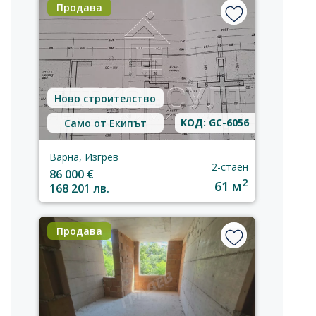
Продава
Ново строителство
КОД: GC-6056
Само от Екипът
Варна, Изгрев
2-стаен
86 000 €
2
61 м
168 201 лв.
Продава