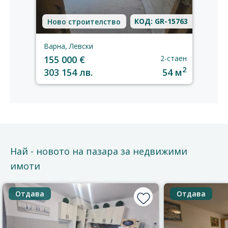
КОД: GR-15763
Ново строителство
Варна, Левски
155 000 €
2-стаен
2
303 154 лв.
54 м
Най - новото на пазара за недвижими
имоти
Отдава
Отдава