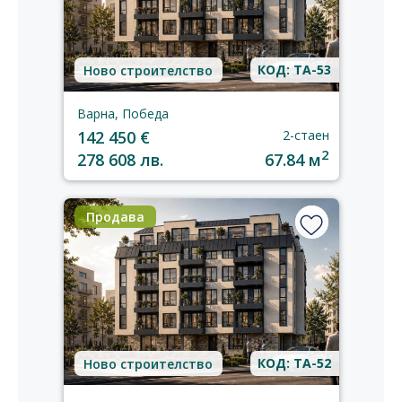
КОД: TA-53
Ново строителство
Варна, Победа
142 450 €
2-стаен
2
278 608 лв.
67.84 м
Продава
КОД: TA-52
Ново строителство