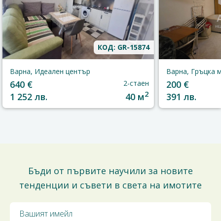
КОД: GR-15874
Варна, Идеален център
Варна, Гръцка 
640 €
2-стаен
200 €
2
1 252 лв.
40 м
391 лв.
Бъди от първите научили за новите
тенденции и съвети в света на имотите