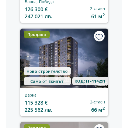
Варна, Победа
126 300 €
2-стаен
2
247 021 лв.
61 м
Продава
Ново строителство
КОД: IT-114291
Само от Екипът
Варна
115 328 €
2-стаен
2
225 562 лв.
66 м
Продава