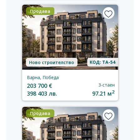
Продава
КОД: TA-54
Ново строителство
Варна, Победа
203 700 €
3-стаен
2
398 403 лв.
97.21 м
Продава