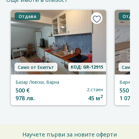
Отдава
Отдав
КОД: GR-12915
Само от Екипът
Само о
Базар Левски, Варна
Варна, В
500 €
2-стаен
550 €
2
978 лв.
45 м
1 076 л
Научете първи за новите оферти