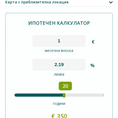
Карта с приблизителна локация
Leaflet
|
©
OpenStreetMap
contributors
ИПОТЕЧЕН КАЛКУЛАТОР
€
месечна вноска
%
лихва
20
години
€
350