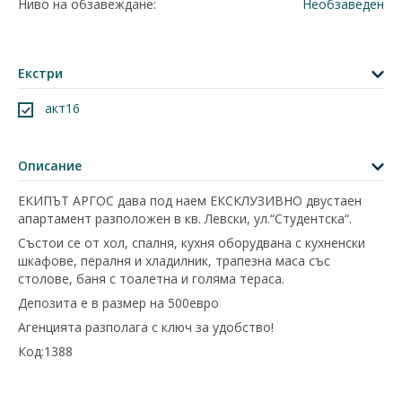
Ниво на обзавеждане:
Необзаведен
Екстри
акт16
Описание
ЕКИПЪТ АРГОС дава под наем ЕКСКЛУЗИВНО двустаен
апартамент разположен в кв. Левски, ул.“Студентска“.
Състои се от хол, спалня, кухня оборудвана с кухненски
шкафове, пералня и хладилник, трапезна маса със
столове, баня с тоалетна и голяма тераса.
Депозита е в размер на 500евро
Агенцията разполага с ключ за удобство!
Код:1388
+
−