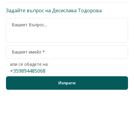
Задайте въпрос на Десислава Тодорова
или се обадете на:
+359894485068
Варна, Левски
2-стаен
350 €