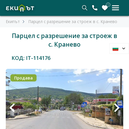
0
Екипът
Парцел с разрешение за строеж в с. Кранево
Парцел с разрешение за строеж в
с. Кранево
КОД: IT-114176
Продава