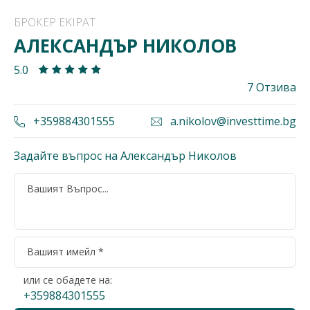
БРОКЕР EKIPAT
АЛЕКСАНДЪР НИКОЛОВ
5.0
7 Отзива
+359884301555
a.nikolov@investtime.bg
Задайте въпрос на Александър Николов
или се обадете на:
+359884301555