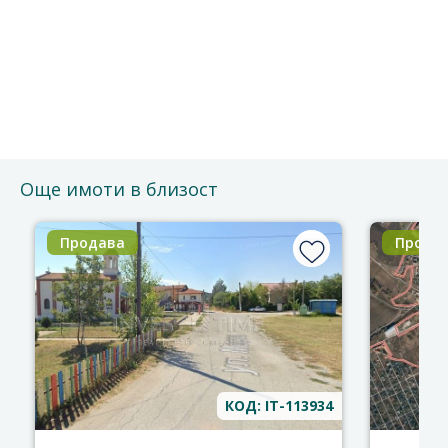
Безплатно е и без ангажименти.
Можете да го отмените по всяко време.
Ще се свържем с Вас за потвърждение на срещата.
Благодарим за доверието!
Още имоти в близост
Продава
Прода
КОД: IT-113934