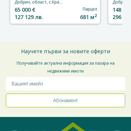
Добрич, област, с.Кранево
65 000 €
Парцел
148 000
2
127 129 лв.
681 м
296 000
Научете първи за новите оферти
Получавайте актуална информация за пазара на
недвижими имоти