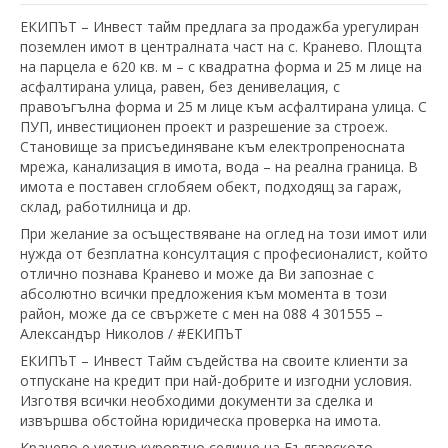
ЕКИПЪТ – Инвест тайм предлага за продажба урегулиран
поземлен имот в централната част на с. Кранево. Площта
на парцела е 620 кв. м – с квадратна форма и 25 м лице на
асфалтирана улица, равен, без денивелация, с
правоъгълна форма и 25 м лице към асфалтирана улица. С
ПУП, инвестиционен проект и разрешение за строеж.
Становище за присъединяване към електропреносната
мрежа, канализация в имота, вода – на реална граница. В
имота е поставен сглобяем обект, подходящ за гараж,
склад, работилница и др.
При желание за осъществяване на оглед на този имот или
нужда от безплатна консултация с професионалист, който
отлично познава Кранево и може да Ви запознае с
абсолютно всички предложения към момента в този
район, може да се свържете с мен на 088 4 301555 –
Александър Николов / #EКИПЪТ
ЕКИПЪТ – Инвест Тайм съдейства на своите клиенти за
отпускане на кредит при най-добрите и изгодни условия.
Изготвя всички необходими документи за сделка и
извършва обстойна юридическа проверка на имота.
Кранево е уютно курортно селище на Българското