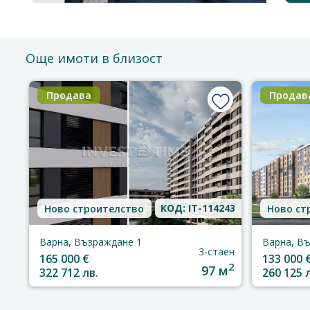
Още имоти в близост
Продава
Продав
КОД: IT-114243
Ново строителство
Ново ст
Варна, Възраждане 1
Варна, В
3-стаен
165 000 €
133 000 
2
97 м
322 712 лв.
260 125 