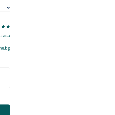
тзива
me.bg