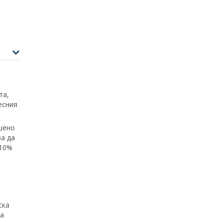
та,
есния
ршено
ва да
 10%
ска
за