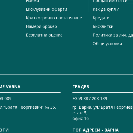
Наеми
Продай имота си
Ексклузивни оферти
Как да купя ?
Краткосрочно настаняване
Кредити
Намери брокер
Бисквитки
Безплатна оценка
Политика за лич. д
Общи условия
ME VARNA
ГРАДЕВ
03 009
+359 887 208 139
ул."Братя Георгиевич" № 36,
гр. Варна, ул."Братя Георгиев
етаж 5,
офис 16
ОТИ
ТОП АДРЕСИ - ВАРНА