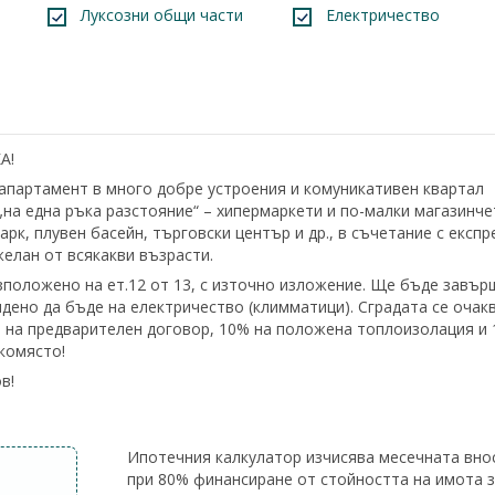
Луксозни общи части
Електричество
А!
апартамент в много добре устроения и комуникативен квартал
на една ръка разстояние“ – хипермаркети и по-малки магазинче
арк, плувен басейн, търговски център и др., в съчетание с експр
елан от всякакви възрасти.
разположено на ет.12 от 13, с източно изложение. Ще бъде завъ
дено да бъде на електричество (климматици). Сградата се очак
0% на предварителен договор, 10% на положена топлоизолация и
комясто!
в!
Ипотечния калкулатор изчисява месечната вно
при 80% финансиране от стойността на имота 