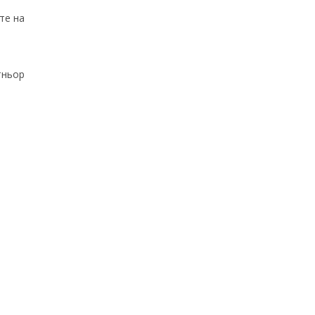
те на
тньор