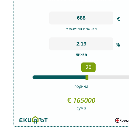
€
месечна вноска
%
лихва
20
години
€
165000
сума