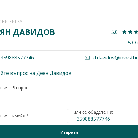
КЕР EKIPAT
ЯН ДАВИДОВ
5.0
5 О
359888577746
d.davidov@investti
йте въпрос на Деян Давидов
или се обадете на:
+359888577746