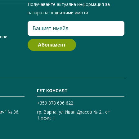
Получавайте актуална информация за
пазара на недвижими имоти
анни
ГЕТ КОНСУЛТ
+359 878 696 622
ич" № 36,
гр. Варна, ул.Иван Драсов № 2 , ет
1,офис 1