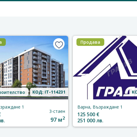
а
Продава
КОД: IT-114231
КО
роителство
ъзраждане 1
Варна, Възраждане 1
3-стаен
€
125 500 €
2
97 м
лв.
251 000 лв.