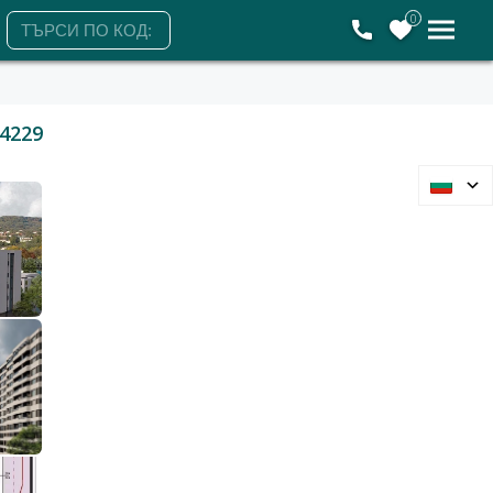
0
4229
Варна, Възраждане 1
3-стаен
165 000 €
322 712 лв.
2
2
1 684 €/м
3 293 лв./м
98 м2
Гледания: 358
+359888577746
ЗАЯВЕТЕ ОГЛЕД
Петък
Събота
Понеделник
Вторник
7
8
10
11