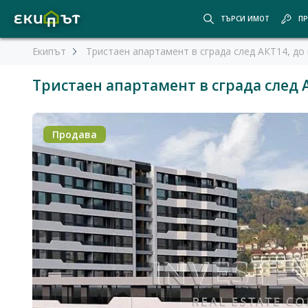
ТЪРСИ ИМОТ
ПР
Екипът
Тристаен апартамент в сграда след АКТ14, до
Тристаен апартамент в сграда след 
Продава