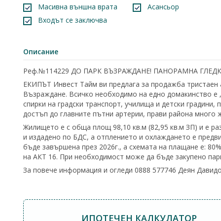
Масивна външна врата
Асансьор
Входът се заключва
Описание
Реф.№114229 ДО ПАРК ВЪЗРАЖДАНЕ! ПАНОРАМНА ГЛЕДК
ЕКИПЪТ Инвест Тайм ви предлага за продажба тристаен 
Възраждане. Всичко необходимо на едно домакинство е „
спирки на градски транспорт, училища и детски градини, п
достъп до главните пътни артерии, прави района много ж
Жилището е с обща площ 98,10 кв.м (82,95 кв.м ЗП) и е 
и издадено по БДС, а отплението и охлаждането е предви
бъде завършена през 2026г., а схемата на плащане е: 8
на АКТ 16. При необходимост може да бъде закупено пар
За повече информация и огледи 0888 577746 Деян Давидо
ИПОТЕЧЕН КАЛКУЛАТОР