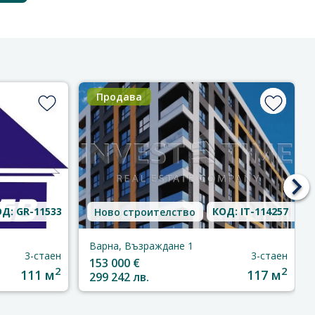
Продава
Д: GR-11533
КОД: IT-114257
Ново строителство
Варна, Възраждане 1
3-стаен
3-стаен
153 000 €
2
2
111 м
117 м
299 242 лв.