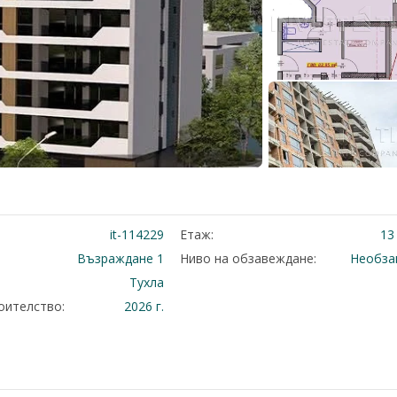
it-114229
Етаж:
13
Възраждане 1
Ниво на обзавеждане:
Необза
Тухла
оителство:
2026 г.