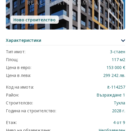
Ново строителство
Характеристики
Тип имот:
3-стаен
Площ:
117 м2
Цена в евро:
153 000 €
Цена в лева:
299 242 лв.
Код на имота:
it-114257
Район:
Възраждане 1
Строителсво:
Тухла
Година на строителство:
2028 г.
Етаж:
4 от 9
Ниво на обзавеждане:
Необзаведен