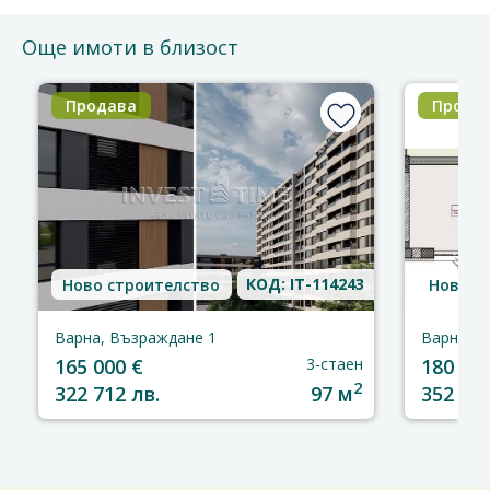
Още имоти в близост
Продава
Прода
КОД: IT-114243
Ново строителство
Ново с
Варна, Възраждане 1
Варна, В
165 000 €
3-стаен
180 000
2
322 712 лв.
97 м
352 049