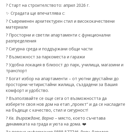
? Старт на строителството: април 2026 г.
✨ Сградата ще впечатлява с:
? Съвременен архитектурен стил и висококачествени
материали
? Просторни и светли апартаменти с функционални
разпределения
? Сигурна среда и поддържани общи части
? Възможност за паркоместа и гаражи
?️ Удобна локация в близост до парк, училища, магазини и
транспорт
? Богат избор на апартаменти – от уютни двустайни до
просторни четиристайни жилища, създадени за Вашия
комфорт и удобство.
? Възползвайте се още сега от възможността да
изберете своя нов дом на етап „проект“ и да се насладите
на бъдеще с качество, стил и сигурност!
?
Кв. Възраждане, Варна
– място, което съчетава
динамиката на града и уюта на дома. ❤️
За повече информация 0888 577746 Деян Давидов –