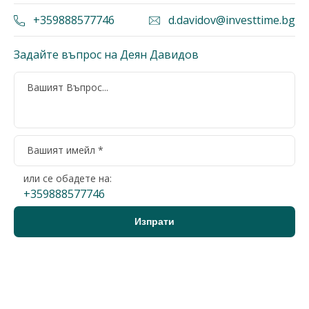
+359888577746
d.davidov@investtime.bg
Задайте въпрос на Деян Давидов
или се обадете на:
+359888577746
Варна, Възраждане 1