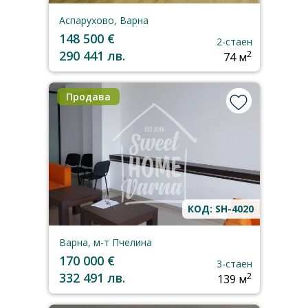
Аспарухово, Варна
148 500 €
2-стаен
290 441 лв.
2
74 м
Продава
КОД: SH-4020
Варна, м-т Пчелина
170 000 €
3-стаен
332 491 лв.
2
139 м