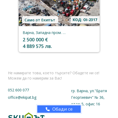
КОД: OI-2317
Само от Екипът
Варна, Западна пром. зона
2 500 000 €
4 889 575 лв.
Не намирате това, което търсите? Обадете ни се!
Можем да го намерим за Вас!
052 600 077
гр. Варна, ул."Братя
office@ekipat.bg
Георгиевич" № 36,
етаж 5, офис 16
Обади се