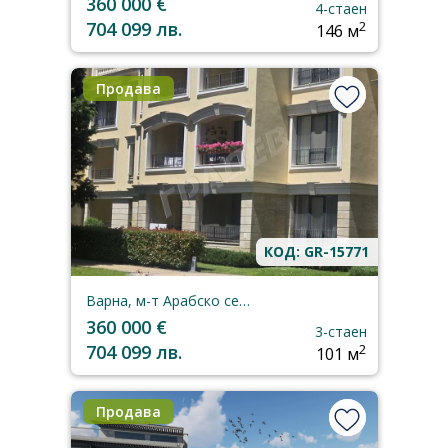
360 000 €
4-стаен
704 099 лв.
2
146 м
Продава
КОД: GR-15771
Варна, м-т Арабско селище
360 000 €
3-стаен
704 099 лв.
2
101 м
Продава