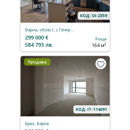
КОД: OI-2359
Варна, област, с.Генерал-Кантарджиево
299 000 €
Къща
584 793 лв.
2
164 м
Продава
КОД: IT-114091
Бриз, Варна