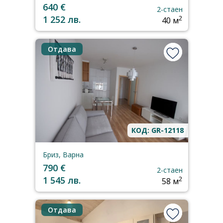
640 €
2-стаен
1 252 лв.
2
40 м
Отдава
КОД: GR-12118
Бриз, Варна
790 €
2-стаен
1 545 лв.
2
58 м
Отдава