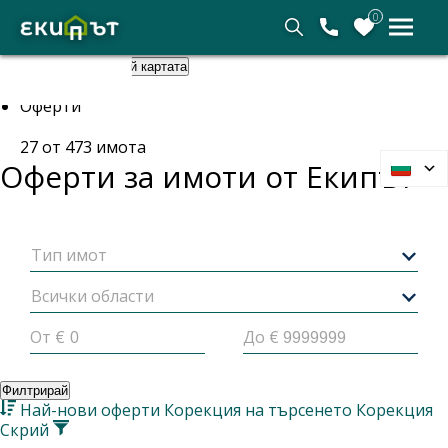
0
Покажи картата
Скрий картата
Начало
Оферти
27
от
473
имота
Оферти за имоти от
Екипът
Тип имот
Всички области
От €
До €
Филтрирай
Най-нови оферти
Корекция на търсенето
Корекция
Скрий