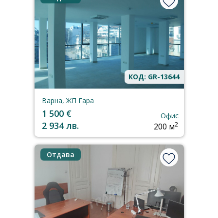
КОД: GR-13644
Варна, ЖП Гара
1 500 €
Офис
2 934 лв.
2
200 м
Отдава