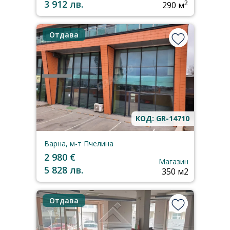
3 912 лв.
2
290 м
Отдава
КОД: GR-14710
Варна, м-т Пчелина
2 980 €
Магазин
5 828 лв.
350 м2
Отдава