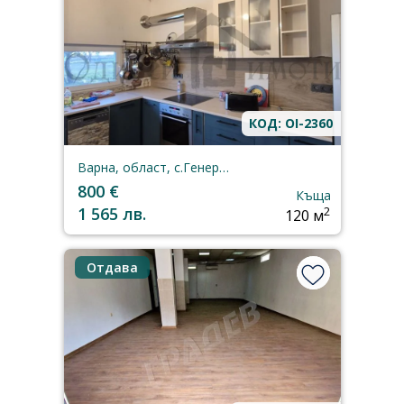
КОД: OI-2360
Варна, област, с.Генерал-Кантарджиево
800 €
Къща
1 565 лв.
2
120 м
Отдава