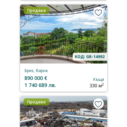
Продава
КОД: GR-14992
Бриз, Варна
890 000 €
Къща
1 740 689 лв.
2
330 м
Продава