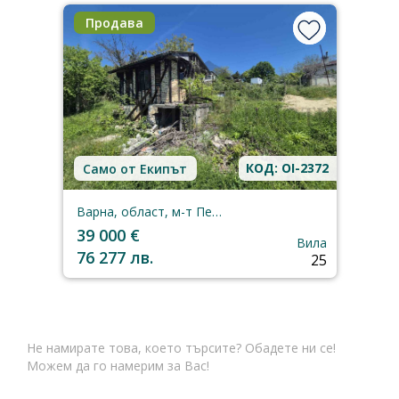
Продава
КОД: OI-2372
Само от Екипът
Варна, област, м-т Перчемлията
39 000 €
Вила
76 277 лв.
25
Не намирате това, което търсите? Обадете ни се!
Можем да го намерим за Вас!