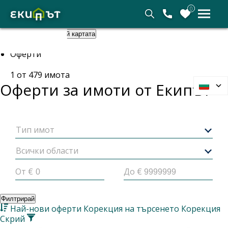
0
Покажи картата
Скрий картата
Начало
Оферти
1
от
479
имота
Оферти за имоти от
Екипът
Тип имот
Всички области
От €
До €
Филтрирай
Най-нови оферти
Корекция на търсенето
Корекция
Скрий