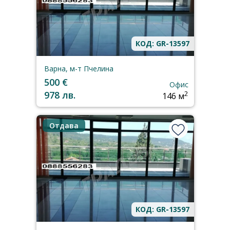
КОД: GR-13597
Варна, м-т Пчелина
500 €
Офис
978 лв.
2
146 м
Отдава
КОД: GR-13597