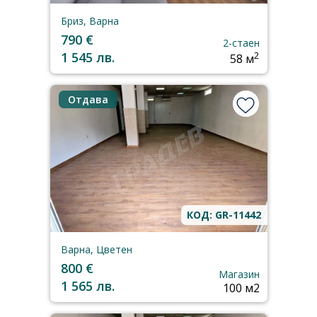
Бриз, Варна
790 €
2-стаен
1 545 лв.
2
58 м
Отдава
КОД: GR-11442
Варна, Цветен
800 €
Магазин
1 565 лв.
100 м2