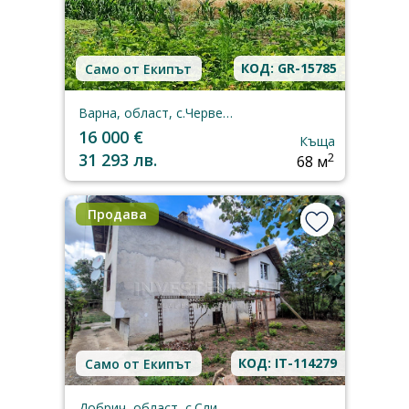
КОД: GR-15785
Само от Екипът
Варна, област, с.Червенци
16 000 €
Къща
31 293 лв.
2
68 м
Продава
КОД: IT-114279
Само от Екипът
Добрич, област, с.Сливенци