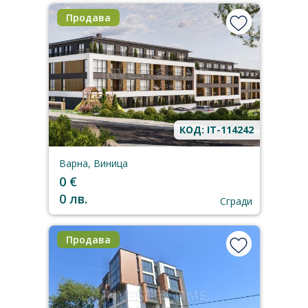
Продава
КОД: IT-114242
Варна, Виница
0 €
0 лв.
Сгради
Продава