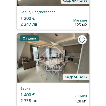
КОД: GR-12166
Варна, Владиславово
1 200 €
Магазин
2 347 лв.
125 м2
Отдава
КОД: SH-4537
Варна
1 400 €
2-стаен
2 738 лв.
2
128 м