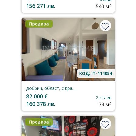
156 271 лв.
2
540 м
Продава
КОД: IT-114054
Добрич, област, с.Кранево
82 000 €
2-стаен
160 378 лв.
2
73 м
Продава