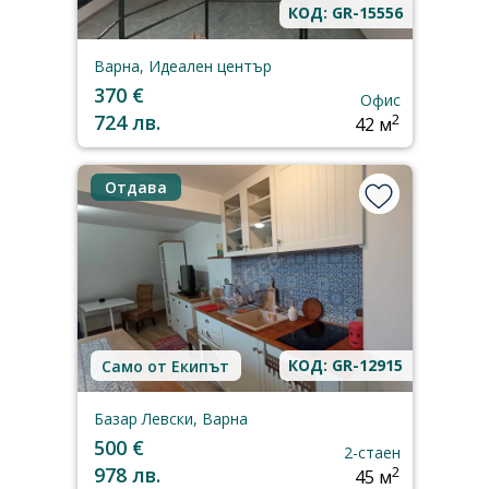
КОД: GR-15556
Варна, Идеален център
370 €
Офис
724 лв.
2
42 м
Отдава
КОД: GR-12915
Само от Екипът
Базар Левски, Варна
500 €
2-стаен
978 лв.
2
45 м