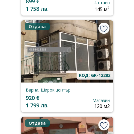
899 €
4-стаен
1 758 лв.
2
145 м
Отдава
КОД: GR-12282
Варна, Широк център
920 €
Магазин
1 799 лв.
120 м2
Отдава