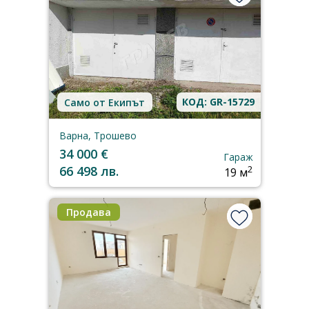
КОД: GR-15729
Само от Екипът
Варна, Трошево
34 000 €
Гараж
66 498 лв.
2
19 м
Продава