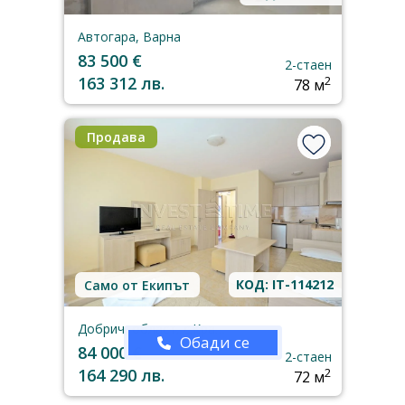
Автогара, Варна
83 500 €
2-стаен
163 312 лв.
2
78 м
Продава
КОД: IT-114212
Само от Екипът
Добрич, област, с.Кранево
Обади се
84 000 €
2-стаен
164 290 лв.
2
72 м