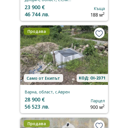
23 900 €
Къща
46 744 лв.
2
188 м
Продава
КОД: OI-2371
Само от Екипът
Варна, област, с.Аврен
28 900 €
Парцел
56 523 лв.
2
900 м
Продава