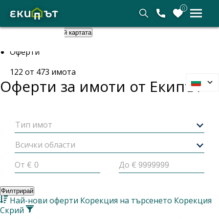
0
Покажи картата
Скрий картата
Начало
Оферти
122
от
473
имота
Оферти за имоти от
Екипът
Тип имот
Всички области
От €
До €
Филтрирай
Най-нови оферти
Корекция на търсенето
Корекция
Скрий