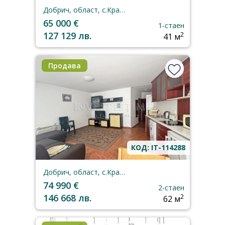
Добрич, област, с.Кранево
65 000 €
1-стаен
127 129 лв.
2
41 м
Продава
КОД: IT-114288
Добрич, област, с.Кранево
74 990 €
2-стаен
146 668 лв.
2
62 м