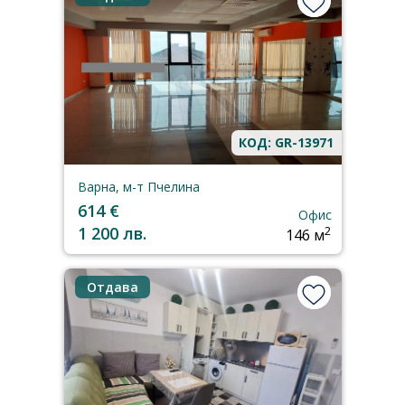
КОД: GR-13971
Варна, м-т Пчелина
614 €
Офис
1 200 лв.
2
146 м
Отдава