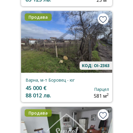
25 м
Продава
КОД: OI-2363
Варна, м-т Боровец - юг
45 000 €
Парцел
88 012 лв.
2
581 м
Продава