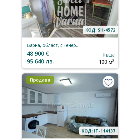
КОД: SH-4572
Варна, област, с.Генерал-Киселово
48 900 €
Къща
95 640 лв.
2
100 м
Продава
КОД: IT-114137