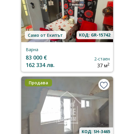
КОД: GR-15742
Само от Екипът
Варна
83 000 €
2-стаен
162 334 лв.
2
37 м
Продава
КОД: SH-3465