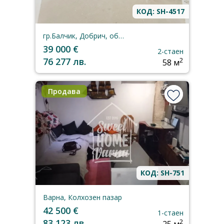
КОД: SH-4517
гр.Балчик, Добрич, област
39 000 €
2-стаен
76 277 лв.
2
58 м
Продава
КОД: SH-751
Варна, Колхозен пазар
42 500 €
1-стаен
83 123 лв.
2