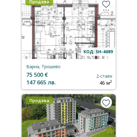
Продава
КОД: SH-4089
Варна, Трошево
75 500 €
2-стаен
147 665 лв.
2
46 м
Продава