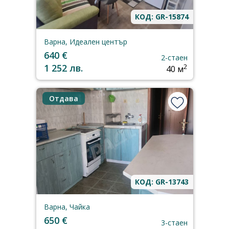
КОД: GR-15874
Варна, Идеален център
640 €
2-стаен
1 252 лв.
2
40 м
Отдава
КОД: GR-13743
Варна, Чайка
650 €
3-стаен