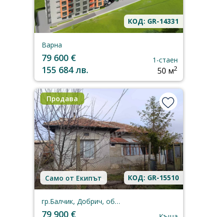
КОД: GR-14331
Варна
79 600 €
1-стаен
155 684 лв.
2
50 м
Продава
КОД: GR-15510
Само от Екипът
гр.Балчик, Добрич, област
79 900 €
Къща