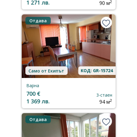
1 271 лв.
2
90 м
Отдава
КОД: GR-15724
Само от Екипът
Варна
700 €
3-стаен
1 369 лв.
2
94 м
Отдава