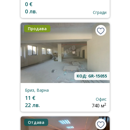
0 €
0 лв.
Сгради
Продава
КОД: GR-15055
Бриз, Варна
11 €
Офис
22 лв.
2
740 м
Отдава