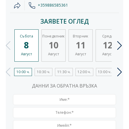
+359886585361
ЗАЯВЕТЕ ОГЛЕД
Събота
Понеделник
Вторник
Сряда
Ч
8
10
11
12
Август
Август
Август
Август
10:00 ч.
10:30 ч.
11:30 ч.
12:00 ч.
13:00 ч.
13:30 
ДАННИ ЗА ОБРАТНА ВРЪЗКА