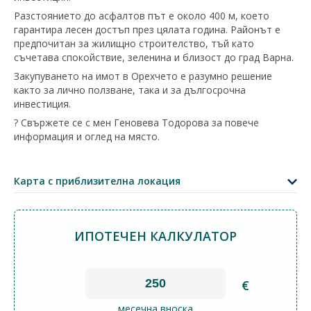
Разстоянието до асфалтов път е около 400 м, което
гарантира лесен достъп през цялата година. Районът е
предпочитан за жилищно строителство, тъй като
съчетава спокойствие, зеленина и близост до град Варна.
Закупуването на имот в Орехчето е разумно решение
както за лично ползване, така и за дългосрочна
инвестиция.
? Свържете се с мен Геновева Тодорова за повече
информация и оглед на място.
+
−
Карта с приблизителна локация
Leaflet
|
©
OpenStreetMap
contributors
ИПОТЕЧЕН КАЛКУЛАТОР
€
месечна вноска