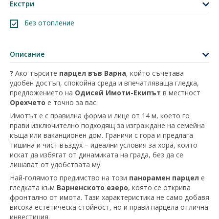
Екстри
Без отопление
Описание
?
Ако търсите
парцел във Варна
, който съчетава
удобен достъп, спокойна среда и впечатляваща гледка,
предложението на
Одисей Имоти-Екипът
в местност
Орехчето
е точно за вас.
Имотът е с правилна форма и лице от 14 м, което го
прави изключително подходящ за изграждане на семейна
къща или ваканционен дом. Граничи с гора и предлага
тишина и чист въздух – идеални условия за хора, които
искат да избягат от динамиката на града, без да се
лишават от удобствата му.
Най-голямото предимство на този
панорамен парцел
е
гледката към
Варненското езеро
, която се открива
фронтално от имота. Тази характеристика не само добавя
висока естетическа стойност, но и прави парцела отлична
инвестиция.