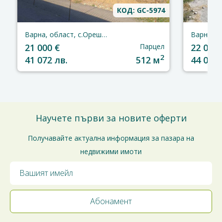
КОД: GC-5974
Варна, област, с.Орешак
21 000 €
Парцел
22 000 
2
41 072 лв.
512 м
44 000 
Научете първи за новите оферти
Получавайте актуална информация за пазара на
недвижими имоти