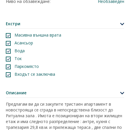
Ниво на обзавеждане:
Необзаведен
Екстри
Масивна външна врата
Асансьор
Вода
Ток
Паркомясто
Входът се заключва
Описание
Предлагам ви да си закупите тристаен апартамент в
новострояща се сграда в непосредствена близост до
Ритуална зала . Имота е позициониран на втори жилищен
етаж и има следното разпределение : антре, кухня с
трапезария 29,8 кв.м. и прилежаща тераса , две спални по