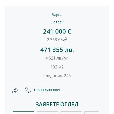
Варна
3-стаен
241 000 €
2
2 363 €/м
471 355 лв.
2
4 621 лв./м
102 м2
Гледания: 246
+359895803009
ЗАЯВЕТЕ ОГЛЕД