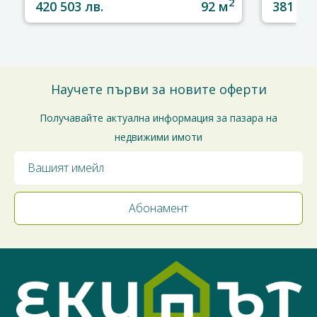
2
420 503 лв.
92 м
381 387
Научете първи за новите оферти
Получавайте актуална информация за пазара на
недвижими имоти