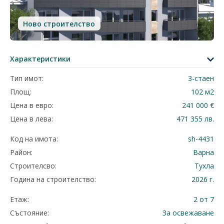
Ново строителство
Характеристики
Тип имот:
3-стаен
Площ:
102 м2
Цена в евро:
241 000 €
Цена в лева:
471 355 лв.
Код на имота:
sh-4431
Район:
Варна
Строителсво:
Тухла
Година на строителство:
2026 г.
Етаж:
2 от 7
Състояние:
За освежаване