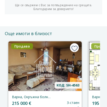
Ще се свържем с Вас за потвърждение на срещата.
Благодарим за доверието!
Още имоти в близост
Продава
Прода
КОД: SH-4563
Варна, Окръжна болница
Варна, М
215 000 €
3-стаен
195 000