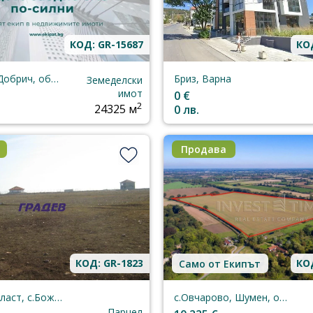
КОД: GR-15687
КОД
гр.Балчик, Добрич, област
Бриз, Варна
Земеделски
имот
0 €
2
24325 м
0 лв.
Продава
КОД: GR-1823
КОД
Само от Екипът
Добрич, област, с.Божурец
с.Овчарово, Шумен, област
Парцел