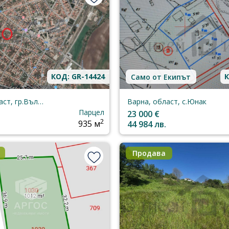
КОД: GR-14424
К
Само от Екипът
Варна, област, гр.Вълчидол
Варна, област, с.Юнак
Парцел
23 000 €
2
935 м
44 984 лв.
Продава