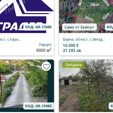
КОД: GR-11685
КОД
Само от Екипът
Варна, област, с.Караманите
Варна, област, с.Звездица
Парцел
16 000 €
2
6000 м
31 293 лв.
Продава
КОД: GR-13063
К