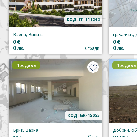
КОД: IT-114242
Варна, Виница
0 €
0 €
0 лв.
0 лв.
Сгради
Продава
Продава
КОД: GR-15055
Бриз, Варна
Офис