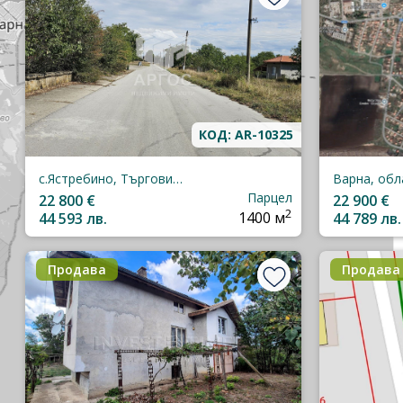
КОД: AR-10325
с.Ястребино, Търговище, област
Парцел
22 800 €
22 900 €
2
44 593 лв.
1400 м
44 789 лв.
Продава
Продава