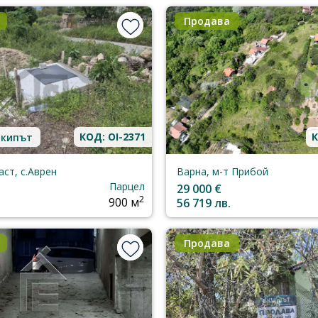
Продава
КОД: OI-2371
К
Екипът
аст, с.Аврен
Варна, м-т Прибой
Парцел
29 000 €
2
900 м
56 719 лв.
Продава