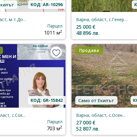
КОД: AR-10296
К
Екипът
Варна, област, м-т Добрева Чешма
Варна, област, с.Генерал-Кантарджиево
Парцел
25 000 €
2
1011 м
48 896 лв.
Продава
КОД: GR-15842
К
Само от Екипът
Добрич, област, с.Соколово
Варна, област, с.Осеново
Парцел
27 000 €
2
703 м
52 807 лв.