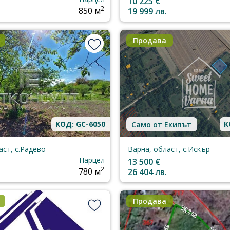
10 225 €
2
850 м
19 999 лв.
Продава
КОД: GC-6050
К
Само от Екипът
аст, с.Радево
Варна, област, с.Искър
Парцел
13 500 €
2
780 м
26 404 лв.
Продава