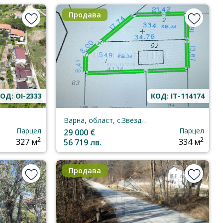
Продава
ОД: OI-2333
КОД: IT-114174
Варна, област, с.Звездица
Парцел
Парцел
29 000 €
2
2
327 м
56 719 лв.
334 м
Продава