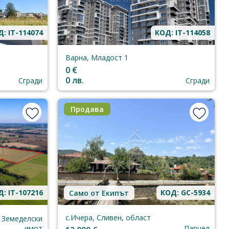
: IT-114074
КОД: IT-114058
Варна, Младост 1
0 €
0 лв.
Сгради
Сгради
Продава
: IT-107216
КОД: GC-5934
Само от Екипът
с.Ичера, Сливен, област
Земеделски
имот
Парцел