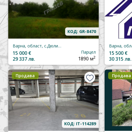
КОД: GR-8470
Варна, област, с.Дюлино
Парцел
15 000 €
15 500 €
2
29 337 лв.
1890 м
30 315 лв.
Продава
Продава
КОД: IT-114289