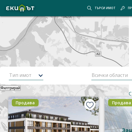
ТЪРСИ ИМОТ
ПР
Покажи картата
Скрий картата
Начало
Оферти
315
от
477
имота
Оферти за имоти от
Екипът
Тип имот
Всички области
Филтрирай
Най-нови оферти
Корекция на търсенето
Корекция
С
Продава
Продава