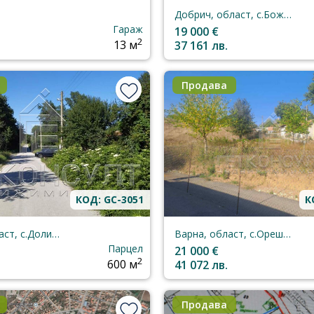
Добрич, област, с.Божурец
Гараж
19 000 €
2
13 м
37 161 лв.
Продава
КОД: GC-3051
К
Варна, област, с.Долище
Варна, област, с.Орешак
Парцел
21 000 €
2
600 м
41 072 лв.
Продава