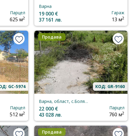
Варна
Парцел
Гараж
19 000 €
2
2
625 м
37 161 лв.
13 м
Продава
ОД: GC-5974
КОД: GR-9160
Варна, област, с.Болярци
Парцел
Парцел
22 000 €
2
2
512 м
43 028 лв.
760 м
Продава