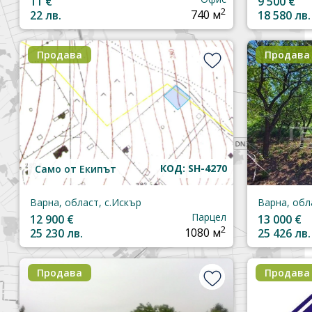
11 €
9 500 €
2
22 лв.
740 м
18 580 лв.
Продава
Продава
КОД: SH-4270
Само от Екипът
Варна, област, с.Искър
Варна, обл
Парцел
12 900 €
13 000 €
2
25 230 лв.
1080 м
25 426 лв.
Продава
Продава