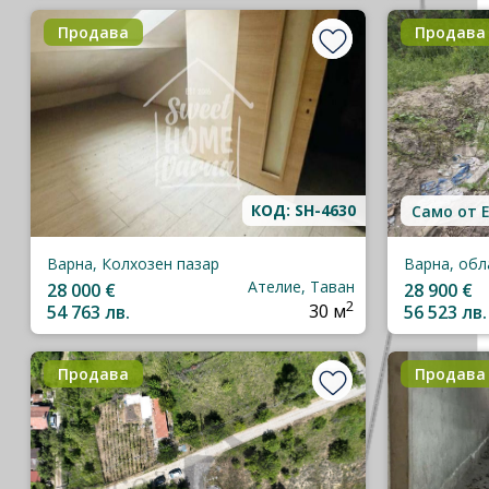
Продава
Продава
КОД: SH-4630
Само от 
Варна, Колхозен пазар
Варна, обл
Ателие, Таван
28 000 €
28 900 €
2
54 763 лв.
30 м
56 523 лв.
Продава
Продава