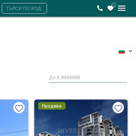
0
До €
Продава