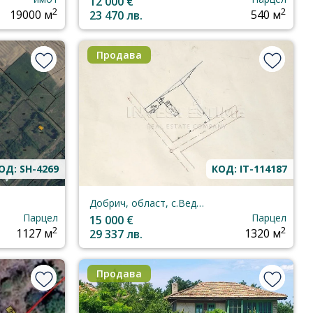
12 000 €
2
2
19000 м
23 470 лв.
540 м
Продава
ОД: SH-4269
КОД: IT-114187
Добрич, област, с.Ведрина
Парцел
Парцел
15 000 €
2
2
1127 м
29 337 лв.
1320 м
Продава