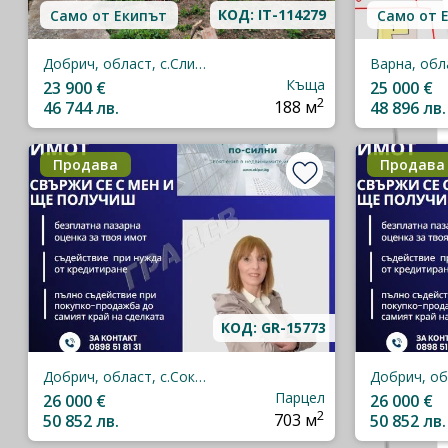
КОД: IT-114279
Само от Екипът
Само от 
Добрич, област, с.Сливенци
Къща
23 900 €
25 000 €
2
46 744 лв.
188 м
48 896 лв.
Продава
Продава
КОД: GR-15773
Добрич, област, с.Соколово
Парцел
26 000 €
26 000 €
2
50 852 лв.
703 м
50 852 лв.