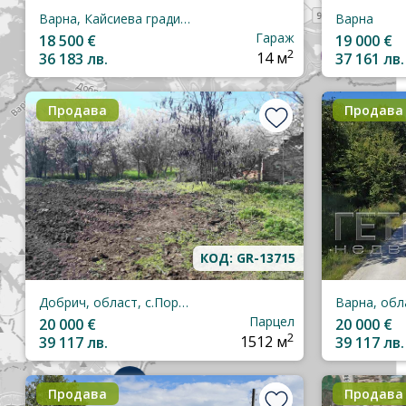
Варна, Кайсиева градина
Варна
Гараж
18 500 €
19 000 €
2
36 183 лв.
14 м
37 161 лв.
Продава
Продава
КОД: GR-13715
Добрич, област, с.Поручик-Чунчево
Парцел
20 000 €
20 000 €
2
39 117 лв.
1512 м
39 117 лв.
7
Продава
Продава