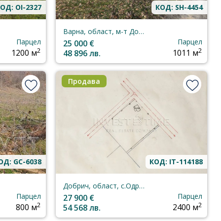
ОД: OI-2327
КОД: SH-4454
Варна, област, м-т Добрева Чешма
Парцел
Парцел
25 000 €
2
2
1200 м
48 896 лв.
1011 м
Продава
ОД: GC-6038
КОД: IT-114188
Добрич, област, с.Одринци
Парцел
Парцел
27 900 €
2
2
800 м
54 568 лв.
2400 м