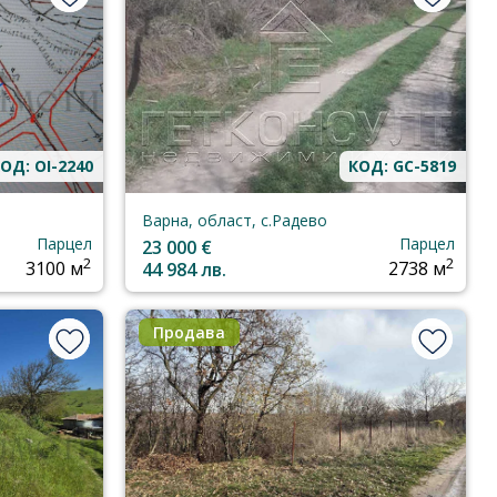
ОД: OI-2240
КОД: GC-5819
Варна, област, с.Радево
Парцел
Парцел
23 000 €
2
2
3100 м
44 984 лв.
2738 м
Продава