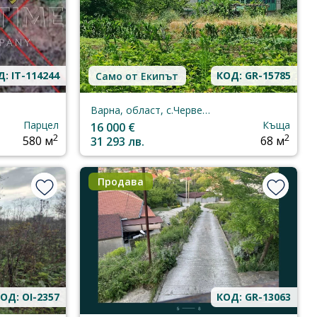
: IT-114244
КОД: GR-15785
Само от Екипът
Варна, област, с.Червенци
Парцел
Къща
16 000 €
2
2
580 м
31 293 лв.
68 м
Продава
ОД: OI-2357
КОД: GR-13063