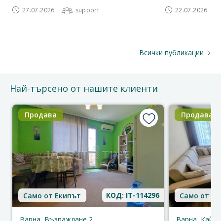
27.07.2026
support
22.07.2026
Всички публикации
Най-търсено от нашите клиенти
Продава
Продава
КОД: IT-114296
Само от Екипът
Само от Ек
Варна, Възраждане 2