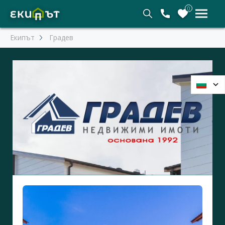
0
Екипът
Градев