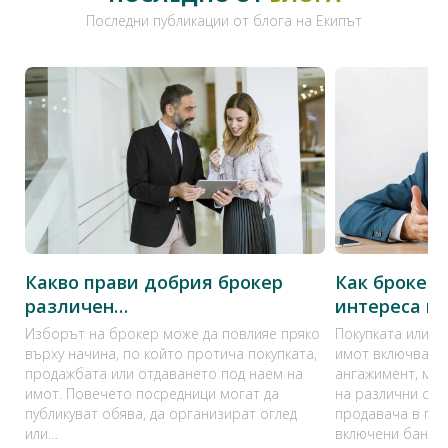
Последни публикации от блога на Екипът
Какво прави добрия брокер
Как брокер
различен…
интереса н
Изборът на брокер може да повлияе пряко
Покупката или п
върху начина, по който протича покупката,
имот включва з
продажбата или отдаването под наем на
ангажимент, мно
имот. Повечето посредници могат да
на различни стр
публикуват обява, да организират оглед
продавача в про
или…
включени банка,